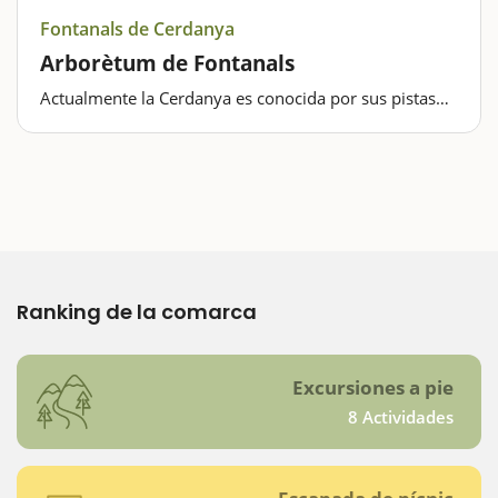
Fontanals de Cerdanya
Arborètum de Fontanals
Actualmente la Cerdanya es conocida por sus pistas
de esquí en invierno y el resto del año se conoce por
sus espacios naturales destacando como lugares
emblemáticos el lago de Puigcerdà, el Estanque del
Malniu, la Sierra del…
Ranking de la comarca
Excursiones a pie
8 Actividades