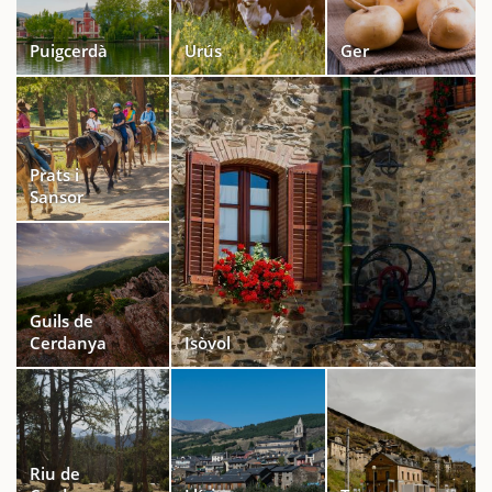
Puigcerdà
Urús
Ger
Prats i
Sansor
Guils de
Cerdanya
Isòvol
Riu de