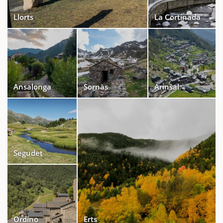
Llorts
La Cortinada
Ansalonga
Sornàs
Arinsal
Segudet
Ordino
Erts