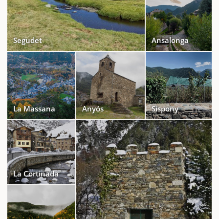
Segudet
Ansalonga
La Massana
Anyós
Sispony
La Cortinada