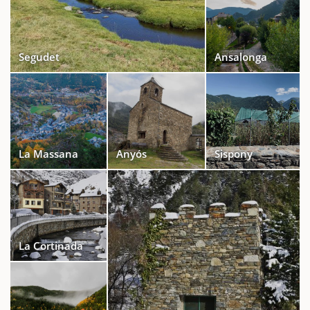
Segudet
Ansalonga
La Massana
Anyós
Sispony
La Cortinada