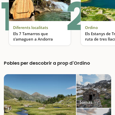
1
2
Diferents localitats
Ordino
Els 7 Tamarros que
Els Estanys de T
s’amaguen a Andorra
ruta de tres llac
Descobreix els Tamarros d’Andorra, una activitat ideal per fer en família
Pobles per descobrir a prop d'Ordino
Sornàs