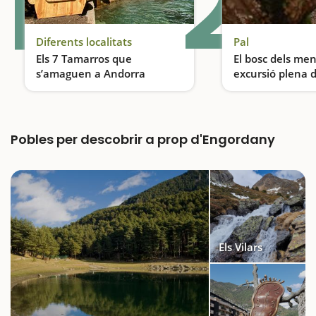
1
2
Diferents localitats
Pal
Els 7 Tamarros que
El bosc dels me
s’amaguen a Andorra
excursió plena d
Descobreix els Tamarros d’Andorra, una activitat ideal per fer en família
Pobles per descobrir a prop d'Engordany
Els Vilars