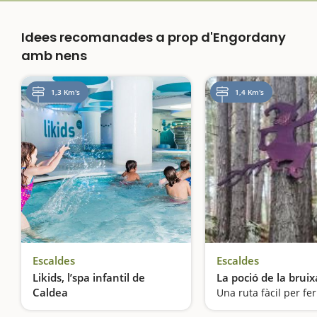
Idees recomanades a prop d'Engordany
amb nens
1,3 Km's
1,4 Km's
Escaldes
Escaldes
Likids, l’spa infantil de
La poció de la brui
Caldea
Un spa exclusiu per a nens i nenes de 3 a 8 anys