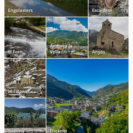
Engolasters
Escaldes
Andorra la
El Forn
Vella
Anyós
Les Bons
Sispony
Encamp