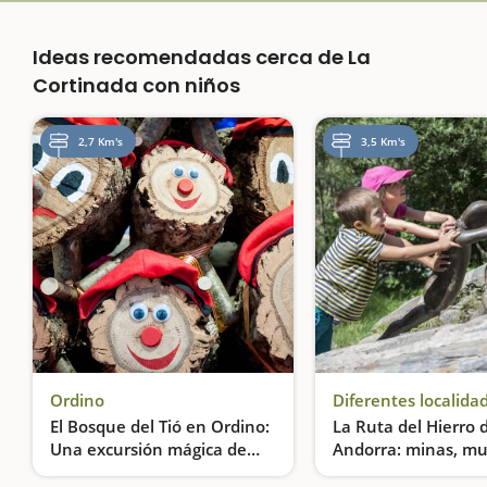
Ideas recomendadas cerca de La
Cortinada con niños
2,7 Km's
3,5 Km's
Ordino
Diferentes localida
El Bosque del Tió en Ordino:
La Ruta del Hierro 
Una excursión mágica de
Andorra: minas, mu
Navidad
estatuas
Una escapada para descubrir la leyenda del Tió en un entorno natural