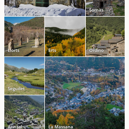
Arans
Sornàs
Llorts
Erts
Ordino
Segudet
Arinsal
La Massana