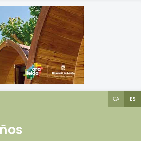
CA
ES
iños