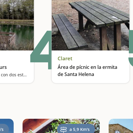
4
Claret
turs
Área de pícnic en la ermita
de Santa Helena
Una excursión fácil con dos estanques
Unas vistas espectaculares
's
a 5,9 Km's