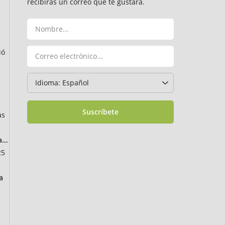
recibirás un correo que te gustará.
ió
Suscríbete
as
ancia
25
a