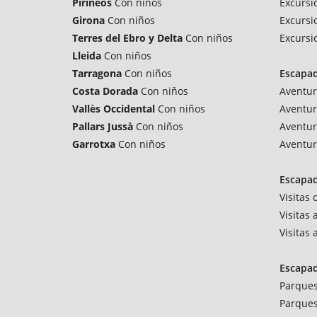
Pirineos
Con niños
Excursi
Girona
Con niños
Excursi
Terres del Ebro y Delta
Con niños
Excursi
Lleida
Con niños
Tarragona
Con niños
Escapa
Costa Dorada
Con niños
Aventur
Vallès Occidental
Con niños
Aventur
Pallars Jussà
Con niños
Aventur
Garrotxa
Con niños
Aventur
Escapad
Visitas
Visitas 
Visitas
Escapa
Parques
Parques