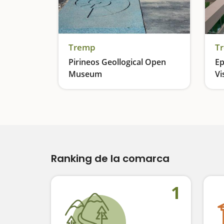
Tremp
T
Pirineos Geollogical Open
Ep
Museum
Vi
Una exposición geológica al aire libre
Ranking de la comarca
1