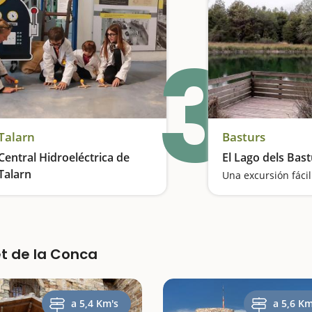
3
Talarn
Basturs
Central Hidroeléctrica de
El Lago dels Bas
Talarn
Ponemos luz a la energía
t de la Conca
a 5,4 Km's
a 5,6 Km