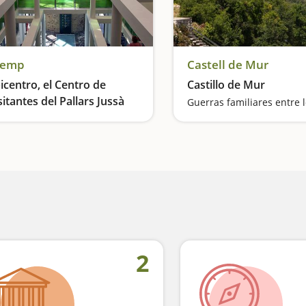
remp
Castell de Mur
icentro, el Centro de
Castillo de Mur
sitantes del Pallars Jussà
Para conocer la diversidad de la comarca
2