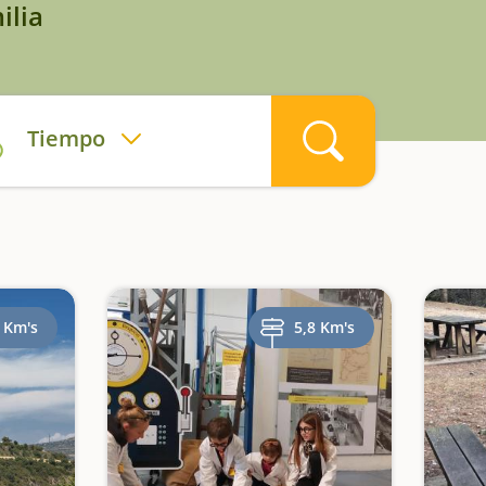
ilia
Tiempo
 Km's
5,8 Km's