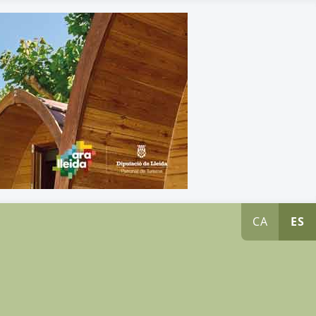
CA
ES