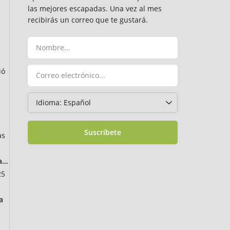
las mejores escapadas. Una vez al mes
recibirás un correo que te gustará.
ió
Suscríbete
as
ancia
25
a