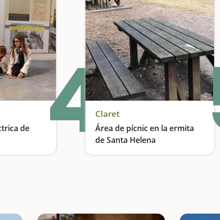
4
Claret
trica de
Área de pícnic en la ermita
de Santa Helena
nergía
Unas vistas espectaculares