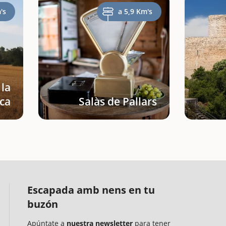
's
a 5,9 Km's
 la
ca
Salàs de Pallars
Escapada amb nens en tu
buzón
Apúntate a
nuestra newsletter
para tener