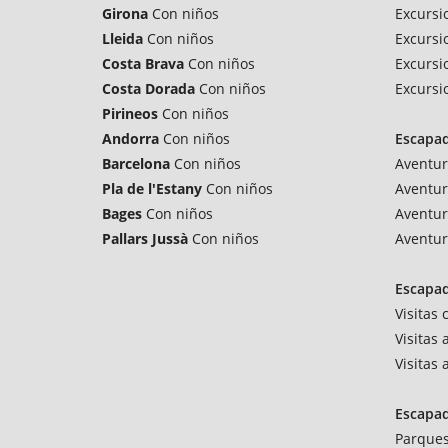
Girona
Con niños
Excursi
Lleida
Con niños
Excursi
Costa Brava
Con niños
Excursi
Costa Dorada
Con niños
Excursi
Pirineos
Con niños
Andorra
Con niños
Escapa
Barcelona
Con niños
Aventur
Pla de l'Estany
Con niños
Aventur
Bages
Con niños
Aventur
Pallars Jussà
Con niños
Aventur
Escapad
Visitas
Visitas 
Visitas
Escapa
Parques