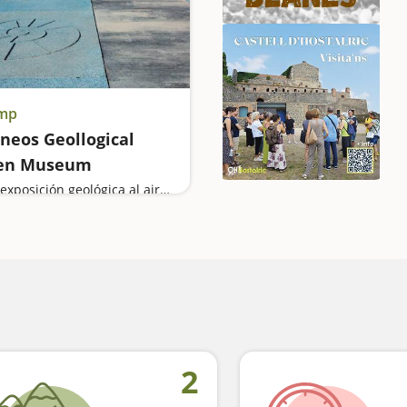
mp
ineos Geollogical
en Museum
Una exposición geológica al aire libre
2