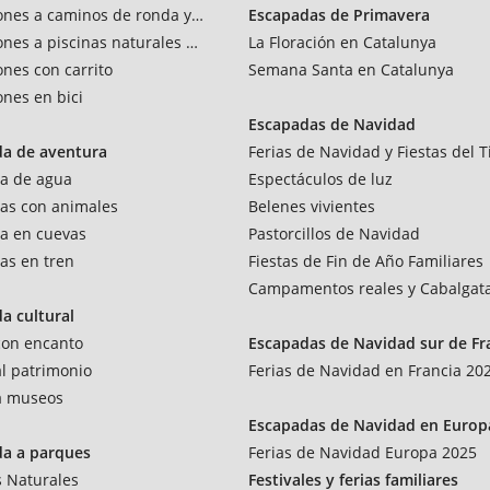
ones a caminos de ronda y vías verdes
Escapadas de Primavera
ones a piscinas naturales y rios
La Floración en Catalunya
ones con carrito
Semana Santa en Catalunya
ones en bici
Escapadas de Navidad
da de aventura
Ferias de Navidad y Fiestas del T
a de agua
Espectáculos de luz
as con animales
Belenes vivientes
a en cuevas
Pastorcillos de Navidad
as en tren
Fiestas de Fin de Año Familiares
Campamentos reales y Cabalgat
a cultural
 con encanto
Escapadas de Navidad sur de Fr
al patrimonio
Ferias de Navidad en Francia 20
 a museos
Escapadas de Navidad en Europ
da a parques
Ferias de Navidad Europa 2025
 Naturales
Festivales y ferias familiares