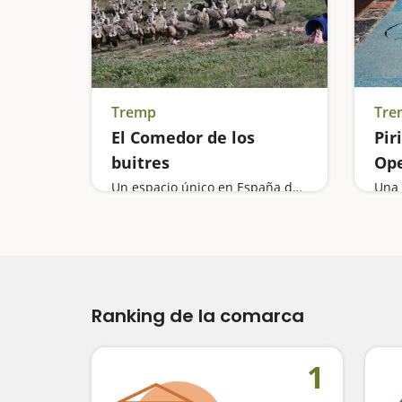
Tremp
Tre
El Comedor de los
Pir
buitres
Op
Un espacio único en España donde veremos cómo dan de comer a las aves carroñeras
Ranking de la comarca
1