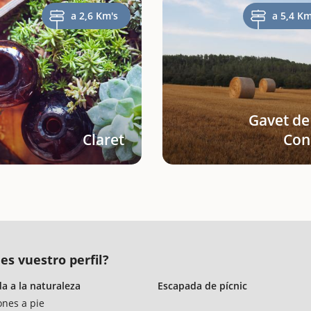
a 2,6 Km's
a 5,4 Km
Gavet de
Claret
Con
es vuestro perfil?
a a la naturaleza
Escapada de pícnic
ones a pie