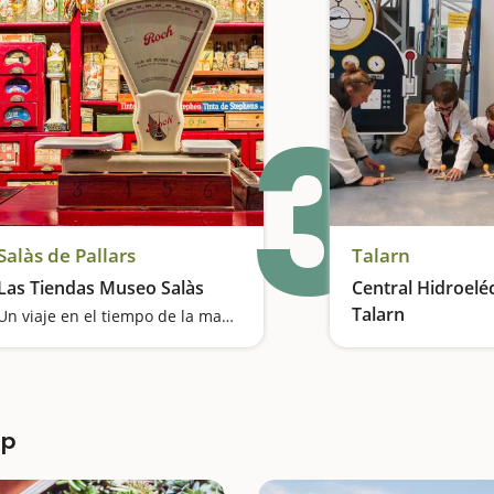
3
Salàs de Pallars
Talarn
Las Tiendas Museo Salàs
Central Hidroeléc
Talarn
Un viaje en el tiempo de la mano del comercio tradicional
Ponemos luz a la e
mp