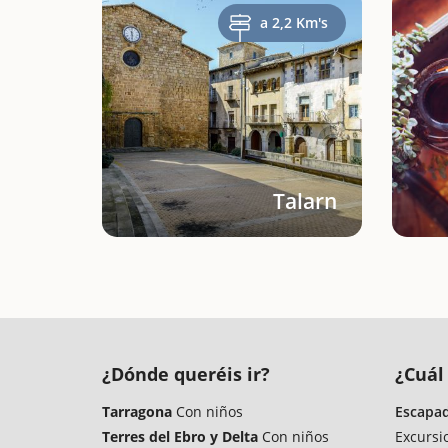
a 2,2 Km's
Talarn
¿Dónde queréis ir?
¿Cuál 
Tarragona
Con niños
Escapad
Terres del Ebro y Delta
Con niños
Excursi