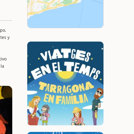
po,
tes y
tivo
 la