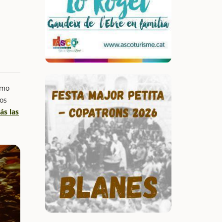
omo
os
ás las