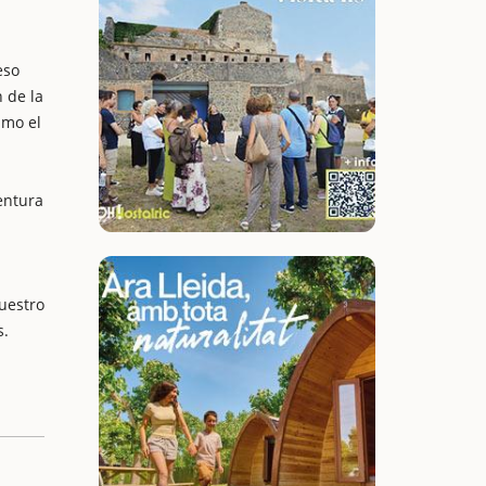
eso
 de la
imo el
entura
nuestro
s.