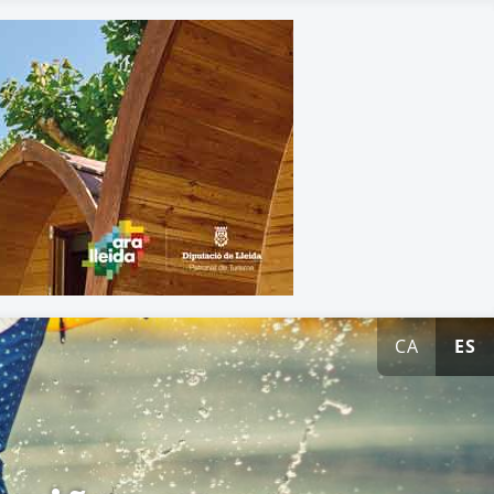
CA
ES