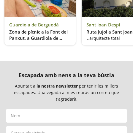
Guardiola de Berguedà
Sant Joan Despí
Zona de pícnic a la Font del
Ruta Jujol a Sant Joa
Panxut, a Guardiola de
L'arquitecte total
Berguedà
Just a la sortida del poble
Escapada amb nens a la teva bústia
Apunta't a
la nostra newsletter
per tenir les millors
escapades. Una vegada al mes rebràs un correu que
t'agradarà.