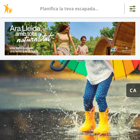
Planifica la teva escapada...
CA