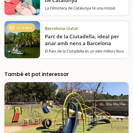
de Catalunya
La Filmoteca de Catalunya té una missió
clara: acostar el món del cinema als més
joves i despertar en ells la passió per les
projeccions en gran pantalla. Cada setmana,
a 1,4 Km's
Barcelona ciutat
s'ofereixen dues sessions dedicades
exclusivament…
Parc de la Ciutadella, ideal per
anar amb nens a Barcelona
El Parc de la Ciutadella és un dels millors llocs
per fer una escapada amb nens a Barcelona.
Situat al cor de la ciutat, aquest parc històric
i monumental ofereix una combinació
perfecta d'espais verds, activitats infantils i…
També et pot interessar