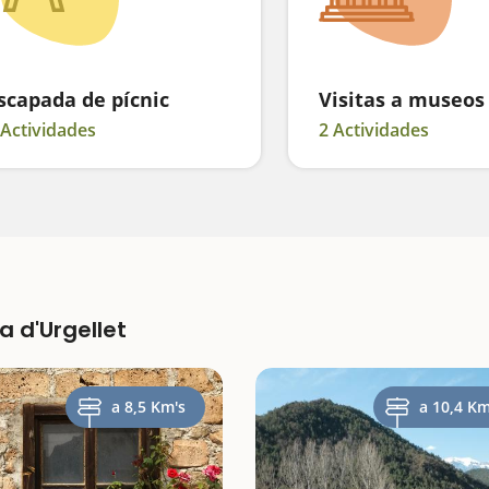
scapada de pícnic
Visitas a museos
 Actividades
2 Actividades
a d'Urgellet
a 8,5 Km's
a 10,4 Km