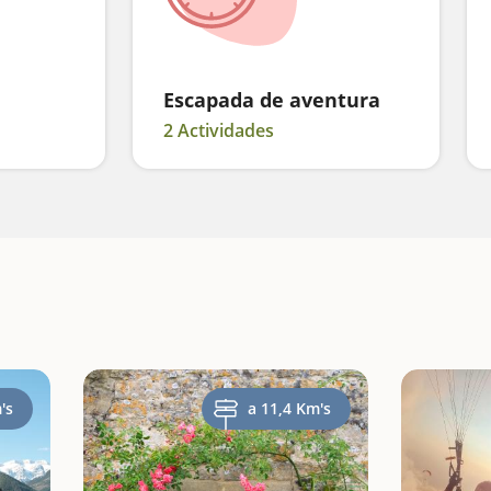
Escapada de aventura
2 Actividades
's
a 11,4 Km's