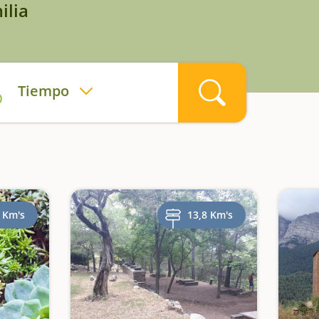
ilia
Tiempo
 Km's
13,8 Km's