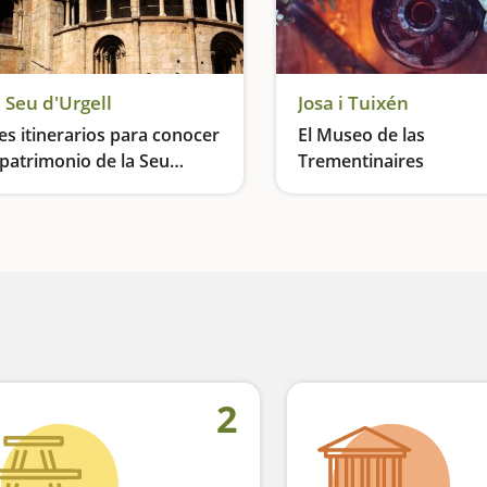
 Seu d'Urgell
Josa i Tuixén
es itinerarios para conocer
El Museo de las
 patrimonio de la Seu
Trementinaires
Urgell
Una visita patrimonial a la capital del Alt Urgell
2