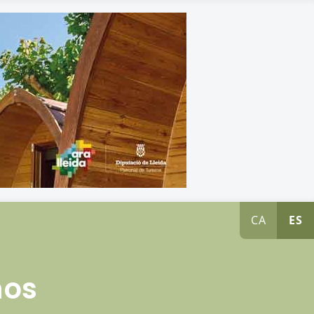
CA
ES
ños