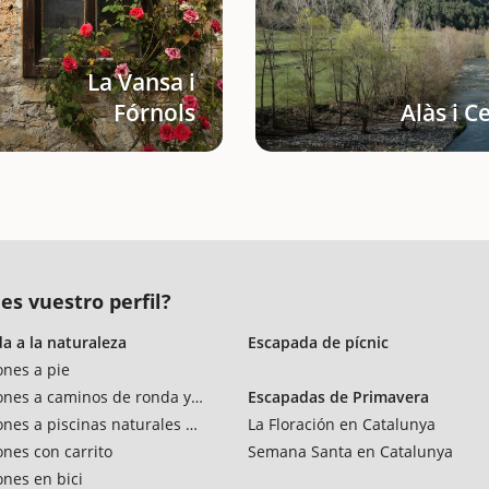
La Vansa i
Fórnols
Alàs i C
es vuestro perfil?
a a la naturaleza
Escapada de pícnic
ones a pie
ones a caminos de ronda y vías verdes
Escapadas de Primavera
ones a piscinas naturales y rios
La Floración en Catalunya
ones con carrito
Semana Santa en Catalunya
ones en bici