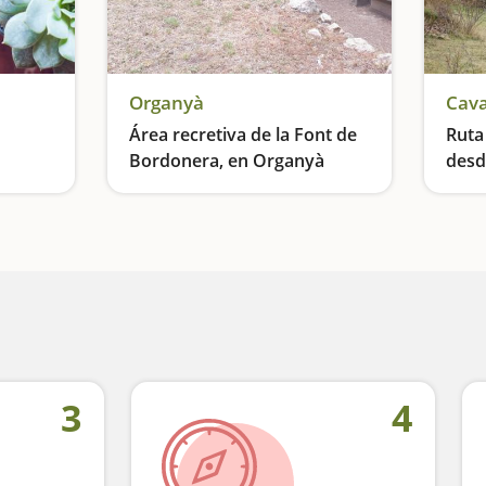
Organyà
Cav
Área recretiva de la Font de
Ruta
Bordonera, en Organyà
desd
El oficio de las plantas y de los remedios naturales
La fuente milagrosa del Alt Urgell
3
4