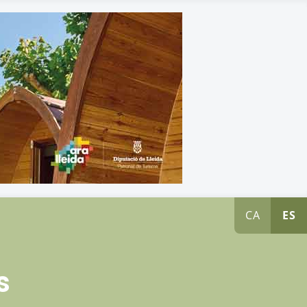
CA
ES
s