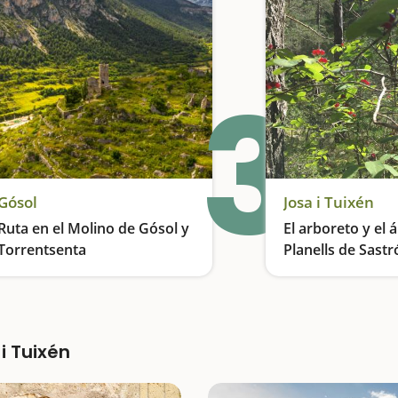
3
Gósol
Josa i Tuixén
Ruta en el Molino de Gósol y
El arboreto y el 
Torrentsenta
Planells de Sastr
Descubrimos una fuente literaria
i Tuixén