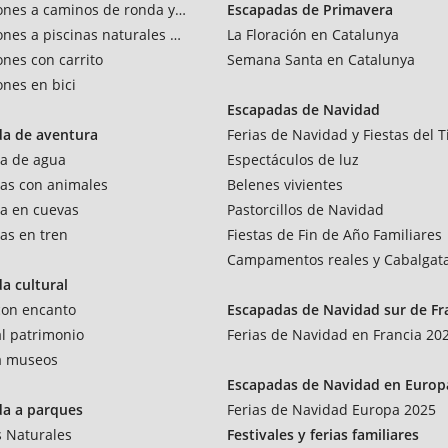
ones a caminos de ronda y vías verdes
Escapadas de Primavera
ones a piscinas naturales y rios
La Floración en Catalunya
ones con carrito
Semana Santa en Catalunya
ones en bici
Escapadas de Navidad
da de aventura
Ferias de Navidad y Fiestas del T
a de agua
Espectáculos de luz
as con animales
Belenes vivientes
a en cuevas
Pastorcillos de Navidad
as en tren
Fiestas de Fin de Año Familiares
Campamentos reales y Cabalgat
a cultural
 con encanto
Escapadas de Navidad sur de Fr
al patrimonio
Ferias de Navidad en Francia 20
 a museos
Escapadas de Navidad en Europ
da a parques
Ferias de Navidad Europa 2025
 Naturales
Festivales y ferias familiares