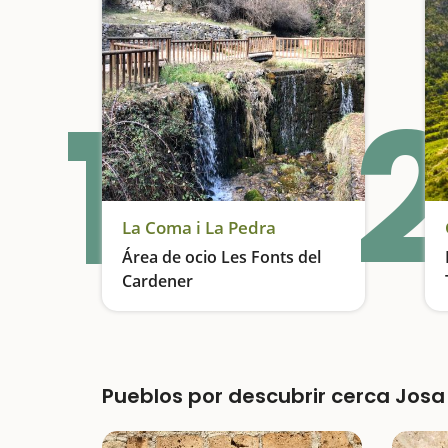
1
2
La Coma i La Pedra
Área de ocio Les Fonts del
Cardener
Picnic cerca de donde nace el río Cardener
Pueblos por descubrir cerca Josa 