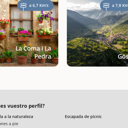
a 6,7 Km's
a 7,8 Km
La Coma i La
Pedra
Gós
es vuestro perfil?
a a la naturaleza
Escapada de pícnic
ones a pie