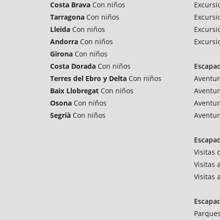
Costa Brava
Con niños
Excursi
Tarragona
Con niños
Excursi
Lleida
Con niños
Excursi
Andorra
Con niños
Excursi
Girona
Con niños
Costa Dorada
Con niños
Escapa
Terres del Ebro y Delta
Con niños
Aventur
Baix Llobregat
Con niños
Aventur
Osona
Con niños
Aventur
Segrià
Con niños
Aventur
Escapad
Visitas
Visitas 
Visitas
Escapa
Parques