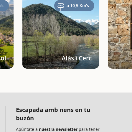
's
a 10,5 Km's
ol
Alàs i Cerc
Escapada amb nens en tu
buzón
Apúntate a
nuestra newsletter
para tener