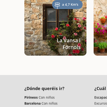
a 4,7 Km's
La Vansa i
Fórnols
¿Dónde queréis ir?
¿Cuál 
Pirineos
Con niños
Escapad
Barcelona
Con niños
Excursi