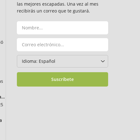
las mejores escapadas. Una vez al mes
recibirás un correo que te gustará.
ió
Suscríbete
as
ancia
25
a