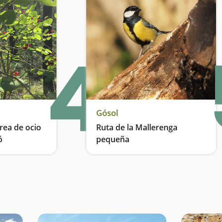
4
Gósol
área de ocio
Ruta de la Mallerenga
ó
pequeña
Una clase de botánica al aire libre
Cogemos contacto de forma suave con la alta montaña