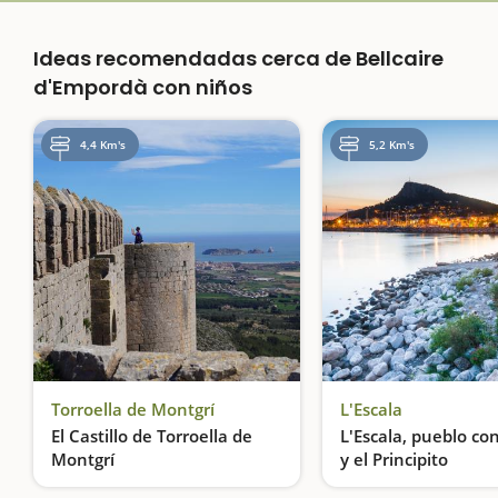
Ideas recomendadas cerca de Bellcaire
d'Empordà con niños
4,4 Km's
5,2 Km's
Torroella de Montgrí
L'Escala
El Castillo de Torroella de
L'Escala, pueblo co
Montgrí
y el Principito
Un castillo con más de 700 años de historia