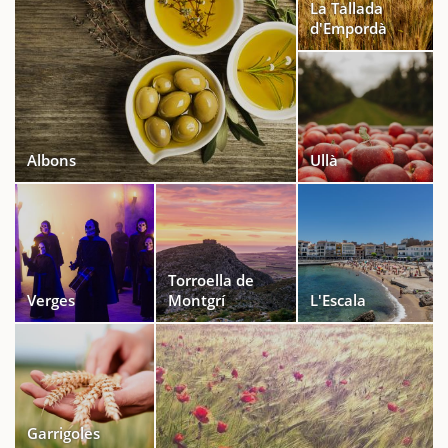
La Tallada
d'Empordà
Albons
Ullà
Torroella de
Verges
Montgrí
L'Escala
Garrigoles