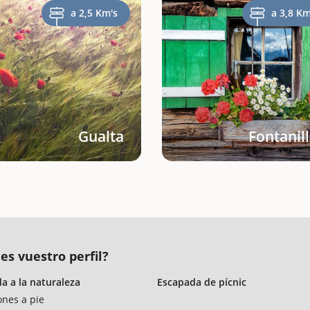
a 2,5 Km's
a 3,8 Km
Gualta
Fontanil
es vuestro perfil?
a a la naturaleza
Escapada de pícnic
ones a pie