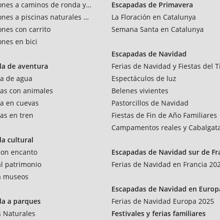
ones a caminos de ronda y vías verdes
Escapadas de Primavera
ones a piscinas naturales y rios
La Floración en Catalunya
ones con carrito
Semana Santa en Catalunya
ones en bici
Escapadas de Navidad
da de aventura
Ferias de Navidad y Fiestas del T
a de agua
Espectáculos de luz
as con animales
Belenes vivientes
a en cuevas
Pastorcillos de Navidad
as en tren
Fiestas de Fin de Año Familiares
Campamentos reales y Cabalgat
a cultural
 con encanto
Escapadas de Navidad sur de Fr
al patrimonio
Ferias de Navidad en Francia 20
 a museos
Escapadas de Navidad en Europ
da a parques
Ferias de Navidad Europa 2025
 Naturales
Festivales y ferias familiares