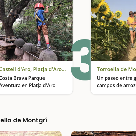
3
Castell d'Aro, Platja d'Aro y S'Agaró
Torroella de Mo
Costa Brava Parque
Un paseo entre g
Aventura en Platja d'Aro
campos de arroz
Torroella de Mon
Circuitos entre los árboles, tirolinas, puentes colgantes, rocódromos y mucho más
ella de Montgrí