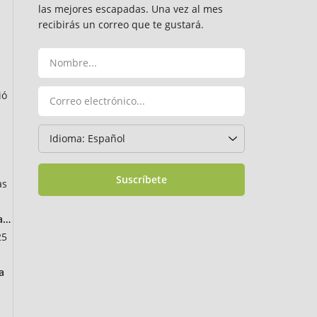
las mejores escapadas. Una vez al mes
recibirás un correo que te gustará.
ió
Suscríbete
as
ancia
25
a