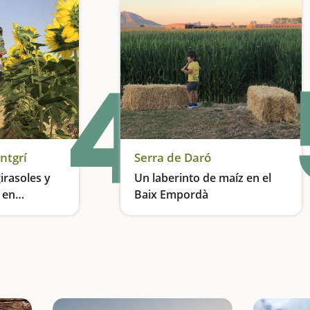
4
ntgrí
Serra de Daró
irasoles y
Un laberinto de maíz en el
 en
Baix Empordà
tgrí
Los otros encantos naturales de la Costa Brava
Entramos en el laberinto de Can Pujol, un tesoro de la Costa Brava