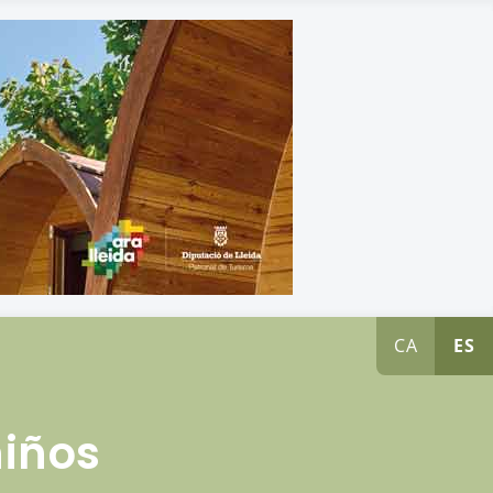
CA
ES
niños