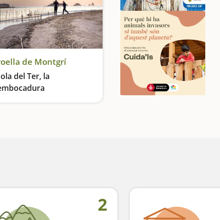
roella de Montgrí
ola del Ter, la
embocadura
En bici o caminando por la desembocadura
2