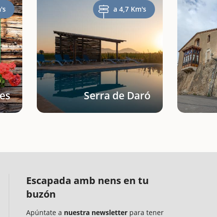
's
a 4,7 Km's
les
Serra de Daró
Escapada amb nens en tu
buzón
Apúntate a
nuestra newsletter
para tener