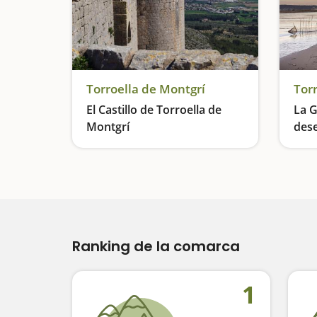
Torroella de Montgrí
Tor
El Castillo de Torroella de
La G
Montgrí
des
Un castillo con más de 700 años de historia
Ranking de la comarca
1