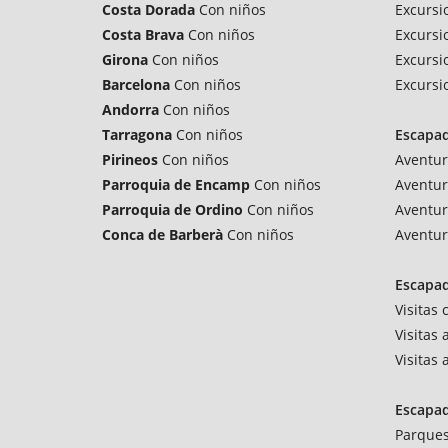
Costa Dorada
Con niños
Excursi
Costa Brava
Con niños
Excursi
Girona
Con niños
Excursi
Barcelona
Con niños
Excursi
Andorra
Con niños
Tarragona
Con niños
Escapa
Pirineos
Con niños
Aventur
Parroquia de Encamp
Con niños
Aventur
Parroquia de Ordino
Con niños
Aventur
Conca de Barberà
Con niños
Aventur
Escapad
Visitas
Visitas 
Visitas
Escapa
Parques