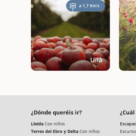
a 1,7 Km's
Ullà
¿Dónde queréis ir?
¿Cuál 
Lleida
Con niños
Escapad
Terres del Ebro y Delta
Con niños
Excursi