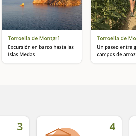
Torroella de Montgrí
Torroella de Mo
Excursión en barco hasta las
Un paseo entre g
Islas Medas
campos de arroz
Torroella de Mon
Espectáculo submarino en familia
3
4