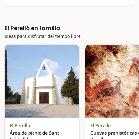
encontramos el Perelló; un pueblo muy conocido por
su miel, pero que nos ofrece otros planes divertidos,
didácticos y relajantes para hacer con niños para que
vivamos un día intenso…
El Perelló en familia
Ideas para disfrutar del tiempo libre
El Perelló
El Perelló
Área de pícnic de Sant
Cuevas prehistóricas 