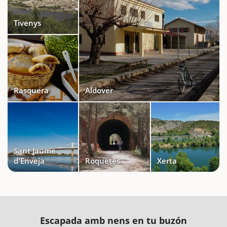
Tivenys
Rasquera
Aldover
Sant Jaume
d'Enveja
Roquetes
Xerta
Escapada amb nens en tu buzón