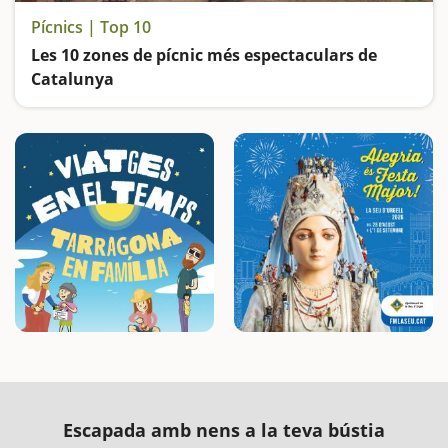
Pícnics | Top 10
Les 10 zones de pícnic més espectaculars de
Catalunya
Llocs ideals per fer una bona barbacoa o calçotada a l’aire lliure
Escapada amb nens a la teva bústia