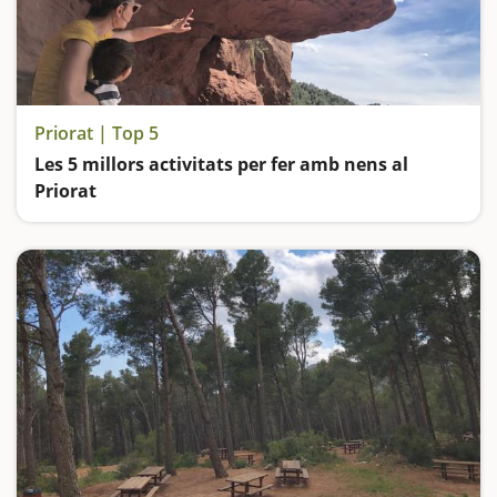
Priorat | Top 5
Les 5 millors activitats per fer amb nens al
Priorat
Ens quedem meravellats a Siurana, descobrim com era la vida a la Cartoixa d'Escaladei, juguem a veure formes capritxoses a l'ermita de Sant Gregori de Falset, ens endinsem al cor del Montsant des d'Ulldemolins i explorem una cova a Margalef