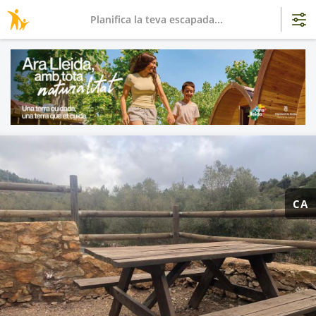
Planifica la teva escapada...
CA