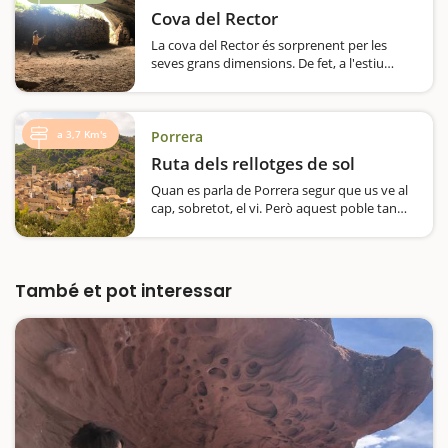
Cova del Rector
La cova del Rector és sorprenent per les
seves grans dimensions. De fet, a l'estiu
acostuma a acollir espectacles dins el festival
En Veu Alta de narrativa. És espectacular.A
més, té força història, ja que les parets de
pedra seca indiquen que…
a 3,7 Km's
Porrera
Ruta dels rellotges de sol
Quan es parla de Porrera segur que us ve al
cap, sobretot, el vi. Però aquest poble tan
característic del Priorat amaga un altre
atractiu que descobrireu en aquesta ruta
pels seus carrers: catorze rellotges de sol,
diferents entre si i tots…
També et pot interessar