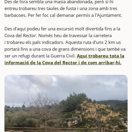
Des de fora sembla una masia abandonada, però si hi
entreu trobareu tres taules de fusta i una zona amb tres
barbacoes. Per fer foc cal demanar permís a l'Ajuntament.
Des d'aquí podeu fer una excursió molt divertida fins a la
Cova del Rector. Només heu de travessar la carretera
i trobareu els pals indicadors. Aquesta ruta d'uns 2 km us
portarà fins a una cova de grans dimensions i que també va
ser un refugi durant la Guerra Civil.
Aquí trobareu tota la
informació de la Cova del Rector i de com arribar-hi.