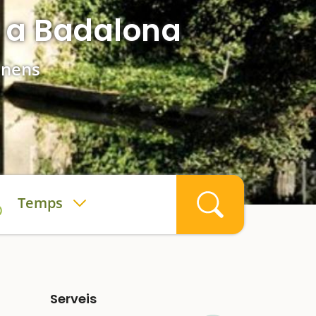
s, a Badalona
 nens
Temps
Serveis
l