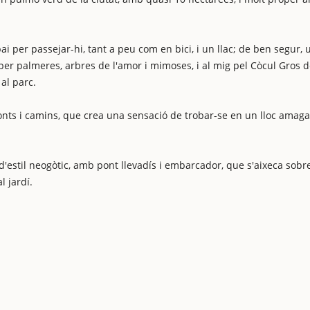
pai per passejar-hi, tant a peu com en bici, i un llac; de ben segur, 
 per palmeres, arbres de l'amor i mimoses, i al mig pel Còcul Gros 
al parc.
ponts i camins, que crea una sensació de trobar-se en un lloc amagat
, d'estil neogòtic, amb pont llevadís i embarcador, que s'aixeca sobr
l jardí.