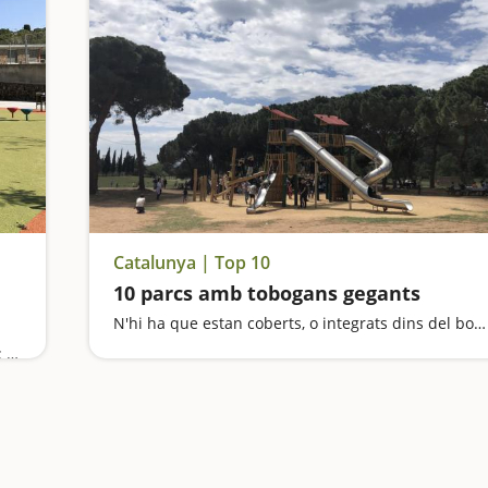
Catalunya | Top 10
10 parcs amb tobogans gegants
N'hi ha que estan coberts, o integrats dins del bosc, o en una muntanya; n'hi ha d'amples per baixar-hi en família i també en trobarem dins d'un jardí bucòlic i al costat d'un llac, o com a complement a un viatge en trenet
Anem de parcs: el de la Ciutadella de Barcelona; el de Les Planes de l'Hospitalet de Llobregat; el de Can Zam a Santa Coloma de Gramenet; el de Can Solei de Badalona i el Parc Fluvial del Besòs