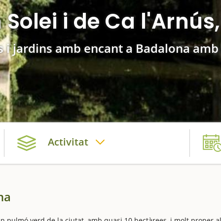
Solei i de Ca l'Arnú
s i jardins amb encant a Badalona amb
Activitat
na
an pulmó verd de la ciutat, amb quasi 10 hectàrees, i molt proper a