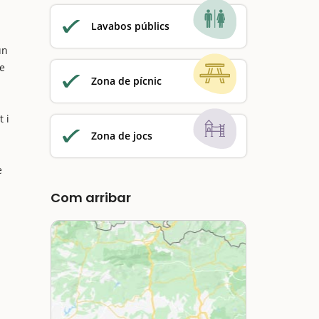
Lavabos públics
un
de
Zona de pícnic
 i
Zona de jocs
e
Com arribar