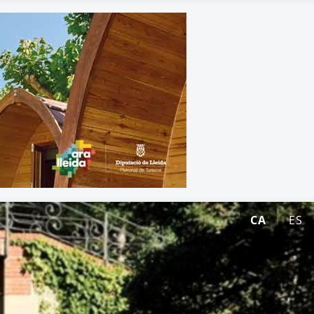
CA
ES