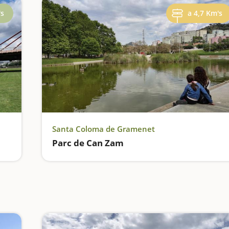
's
a 4,7 Km's
Santa Coloma de Gramenet
Parc de Can Zam