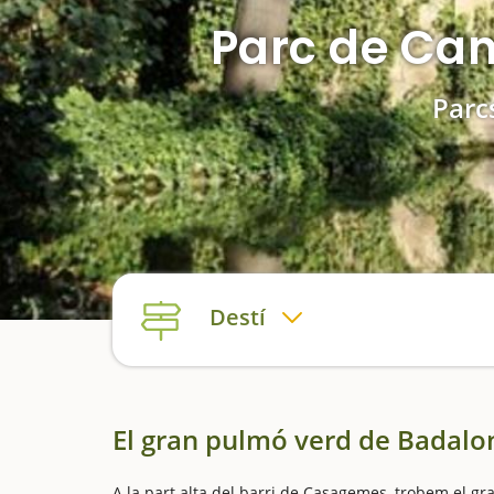
Parc de Can 
Parc
Destí
El gran pulmó verd de Badalo
A la part alta del barri de Casagemes, trobem el gr