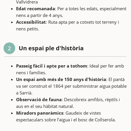
Vallvidrera
Edat recomanada
: Per a totes les edats, especialment
nens a partir de 4 anys.
Accessibilitat
: Ruta apta per a cotxets tot terreny i
nens petits.
Un espai ple d'història
2
Passeig fàcil i apte per a tothom
: Ideal per fer amb
nens i famílies.
Un espai amb més de 150 anys d'història
: El pantà
va ser construït el 1864 per subministrar aigua potable
a Sarrià.
Observació de fauna
: Descobreix amfibis, rèptils i
aus en el seu hàbitat natural.
Miradors panoràmics
: Gaudeix de vistes
espectaculars sobre l’aigua i el bosc de Collserola.