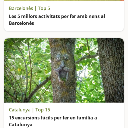
Barcelonès | Top 5
Les 5 millors activitats per fer amb nens al
Barcelonès
Anem de parcs: el de la Ciutadella de Barcelona; el de Les Planes de l'Hospitalet de Llobregat; el de Can Zam a Santa Coloma de Gramenet; el de Can Solei de Badalona i el Parc Fluvial del Besòs
Catalunya | Top 15
15 excursions fàcils per fer en família a
Catalunya