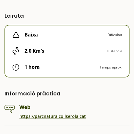
La ruta
Baixa
Dificultat
2,0 Km's
Distància
1 hora
Temps aprox.
Informació pràctica
Web
https://parcnaturalcollserola.cat