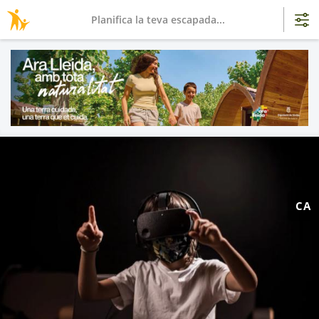
Planifica la teva escapada...
CA