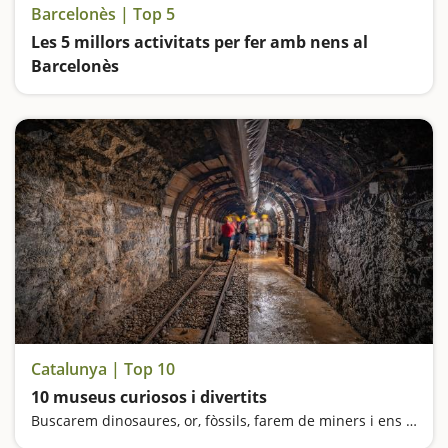
Barcelonès | Top 5
Les 5 millors activitats per fer amb nens al
Barcelonès
Anem de parcs: el de la Ciutadella de Barcelona; el de Les Planes de l'Hospitalet de Llobregat; el de Can Zam a Santa Coloma de Gramenet; el de Can Solei de Badalona i el Parc Fluvial del Besòs
Catalunya | Top 10
10 museus curiosos i divertits
Buscarem dinosaures, or, fòssils, farem de miners i ens sentirem gegants