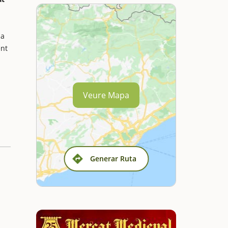
 a
ent
Veure Mapa
Generar Ruta