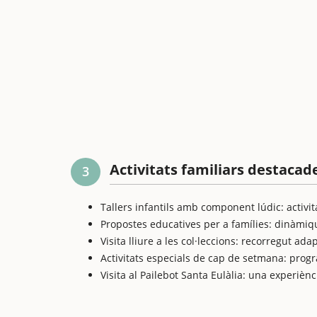
Activitats familiars destacad
3
Tallers infantils amb component lúdic: activ
Propostes educatives per a famílies: dinàmiqu
Visita lliure a les col·leccions: recorregut adap
Activitats especials de cap de setmana: progr
Visita al Pailebot Santa Eulàlia: una experiènc