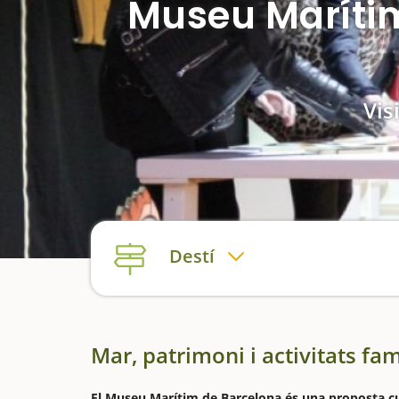
Museu Marítim
Vis
Destí
Mar, patrimoni i activitats fam
El Museu Marítim de Barcelona és una proposta cultu