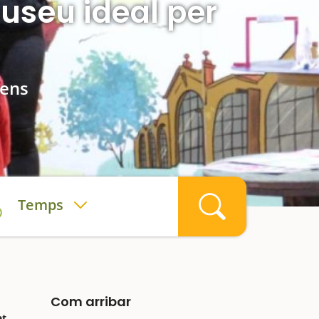
useu ideal per
nens
Temps
Com arribar
at