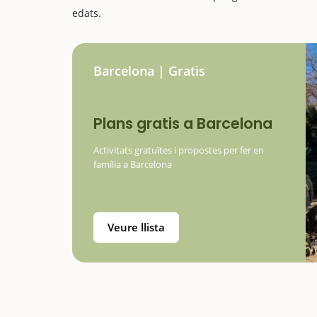
edats.
Barcelona | Gratis
Plans gratis a Barcelona
Activitats gratuïtes i propostes per fer en
família a Barcelona
Veure llista