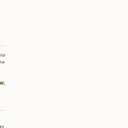
ita
ana
ar.
les