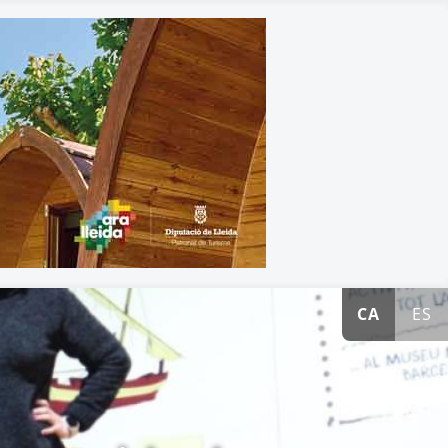
CA
ES