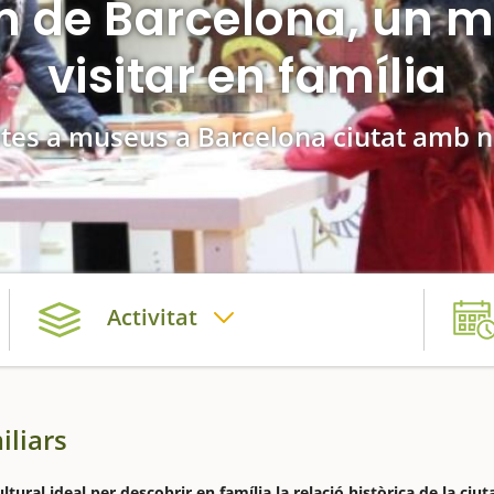
 de Barcelona, un m
visitar en família
ites a museus a Barcelona ciutat amb 
Activitat
iliars
ral ideal per descobrir en família la relació històrica de la ciut