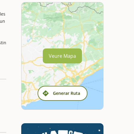
les
’un
stin
Veure Mapa
Generar Ruta