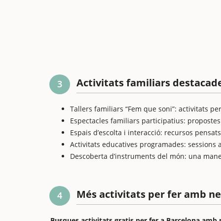
Activitats familiars destacad
3
Tallers familiars “Fem que soni”: activitats p
Espectacles familiars participatius: propostes
Espais d’escolta i interacció: recursos pensa
Activitats educatives programades: sessions ad
Descoberta d’instruments del món: una manera
Més activitats per fer amb n
4
Busques activitats gratis per fer a Barcelona amb