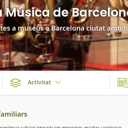
a Música de Barcelo
ites a museus a Barcelona ciutat amb 
Activitat
familiars
eriència cultural pensada per emocionar, escoltar i participar.