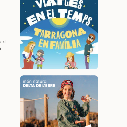
ixí
i