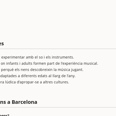
es
er experimentar amb el so i els instruments.
 on infants i adults formen part de l’experiència musical.
ts perquè els nens descobreixin la música jugant.
aptades a diferents edats al llarg de l’any.
 lúdica d’apropar-se a altres cultures.
ens a Barcelona
 nens?