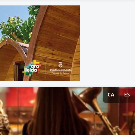
CA
ES