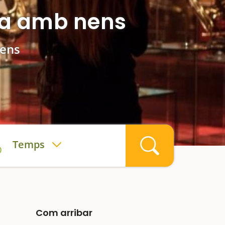
na amb nens
nens
Temps
Com arribar