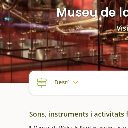
Museu de l
Vis
Destí
Sons, instruments i activitats 
El Museu de la Música de Barcelona proposa una exp