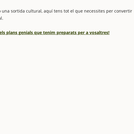
 una sortida cultural, aquí tens tot el que necessites per convertir
l.
els plans genials que tenim preparats per a vosaltres!