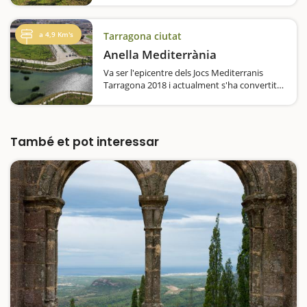
Antoni. El Parc de la Torre d'en Dolça té de
tot per passar-hi una estona…
a 4,9 Km's
Tarragona ciutat
Anella Mediterrània
Va ser l'epicentre dels Jocs Mediterranis
Tarragona 2018 i actualment s'ha convertit
en un gran espai d'esbarjo per a la
ciutadania de Tarragona i dels municipis de
l'entorn. S'hi pot anar a fer esport o
senzillament a passejar…
També et pot interessar