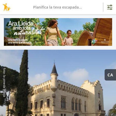
Planifica la teva escapada...
foto: la pineda platja
CA