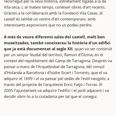
recorregut per la seva història, estretament lligada a la de
Vila-seca, i, al mateix temps, conèixer obres d'art recents.
Gràcies a la col·laboració amb la Fundació Vila Casas, el
castell és també un centre d'art contemporani, amb
interessants exposicions que no us podeu perdre.
A més de veure diferents sales del castell, molt ben
museïtzades, també coneixereu la història d'un edifici
que ja està documentat al segle XII
, quan va ser construït
per un senyor feudal del territori, Ramon d'Olzina, en el
context del repoblament del Camp de Tarragona. Després va
passar a mans de l'Arquebisbat de Tarragona, del consol
d'Holanda a Barcelona i d'Isidre Sicart i Torrents, que el va
adquirir el 1899 i el va passar pel sedàs de l'estil neogòtic a
través del projecte de l'arquitecte Enric Fatjó i Torras. El
2005 l'ajuntament va adquirir l'edifici i el jardí adjacent i va
decidir obrir-lo a la ciutadania per tal que el conegui.