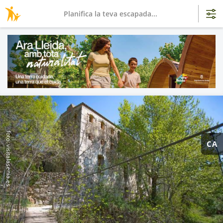
Planifica la teva escapada...
foto: visitalasenia.es
CA