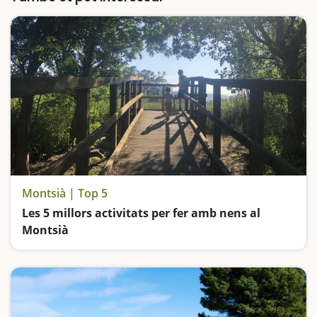
Montsià | Top 5
Les 5 millors activitats per fer amb nens al
Montsià
Passegem pel camí fluvial del riu Sénia, contemplem basses naturals a prop del Delta, fem un tomb pel pantà d'Ulldecona, descobrim l'essència medieval i marinera d'Alcanar i anem d'excursió a una roca foradada als Ports