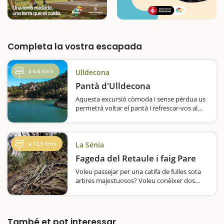
Completa la vostra escapada
a 6,6 Km's
Ulldecona
Pantà d'Ulldecona
Aquesta excursió còmoda i sense pèrdua us
permetrà voltar el pantà i refrescar-vos al
final. El pantà d'Ulldecona té dues parts
diferenciades, dos braços. Amb aquesta ruta
circular es dona…
a 13,5 Km's
La Sénia
Fageda del Retaule i faig Pare
Voleu passejar per una catifa de fulles sota
arbres majestuosos? Voleu conèixer dos
arbres molt singulars? La ruta que us
recomanem és de les més atractives que es
poden fer als Ports, sobretot si escolliu la
tardor i, més…
També et pot interessar