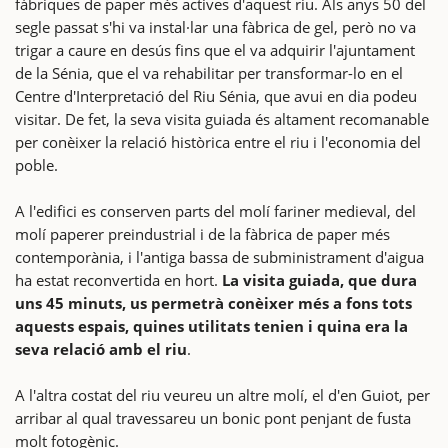
fàbriques de paper més actives d'aquest riu. Als anys 50 del
segle passat s'hi va instal·lar una fàbrica de gel, però no va
trigar a caure en desús fins que el va adquirir l'ajuntament
de la Sénia, que el va rehabilitar per transformar-lo en el
Centre d'Interpretació del Riu Sénia, que avui en dia podeu
visitar. De fet, la seva visita guiada és altament recomanable
per conèixer la relació històrica entre el riu i l'economia del
poble.
A l'edifici es conserven parts del molí fariner medieval, del
molí paperer preindustrial i de la fàbrica de paper més
contemporània, i l'antiga bassa de subministrament d'aigua
ha estat reconvertida en hort.
La visita guiada, que dura
uns 45 minuts, us permetrà conèixer més a fons tots
aquests espais, quines utilitats tenien i quina era la
seva relació amb el riu
.
A l'altra costat del riu veureu un altre molí, el d'en Guiot, per
arribar al qual travessareu un bonic pont penjant de fusta
molt fotogènic.