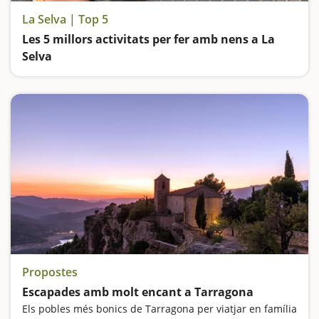
La Selva | Top 5
Les 5 millors activitats per fer amb nens a La
Selva
Visitem el Castell d'Hostalric i el de Blanes, i busquem les fades que s'amaguen als boscos del Montseny
Propostes
Escapades amb molt encant a Tarragona
Els pobles més bonics de Tarragona per viatjar en família