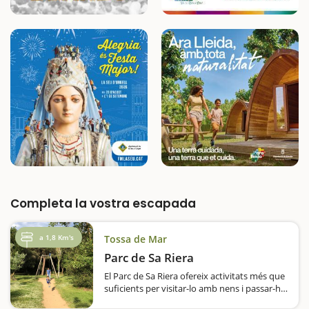
Completa la vostra escapada
a 1,8 Km's
Tossa de Mar
Parc de Sa Riera
El Parc de Sa Riera ofereix activitats més que
suficients per visitar-lo amb nens i passar-hi
un dia fantàstic. L'àrea ocupa unes 5