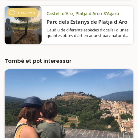
hectàrees, en les quals podrem fer passejos i,
entre d'altres alicients, contemplarem arbres
monumentals i…
a 14,7 Km's
Castell d'Aro, Platja d'Aro i S'Agaró
Parc dels Estanys de Platja d'Aro
Gaudiu de diferents espècies d'ocells i d'unes
quantes obres d'art en aquest parc natural
ben a prop del centre de la població. Sabíeu
que Platja d'Aro, una de les poblacions
turístiques més animades…
També et pot interessar