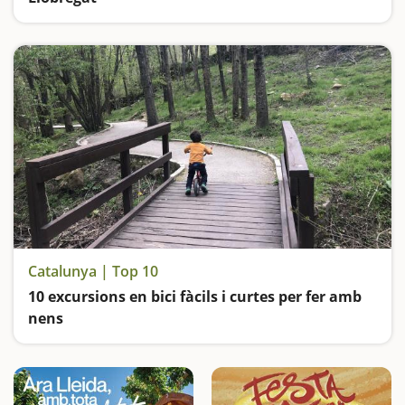
Visitem Catalunya en Miniatura, entrem dins de les Coves de Montserrat, anem d'excursió al Delta del Llobregat, descobrim les mines de Gavà i ens perdem al laberint del Parc de Torreblanca
Catalunya | Top 10
10 excursions en bici fàcils i curtes per fer amb
nens
Travessarem túnels, pedalarem per damunt de vies del tren, a la vora del mar i de rius, passarem per passarel·les i ponts i entrarem a boscos de conte; i tot sobre dues o quatre rodes