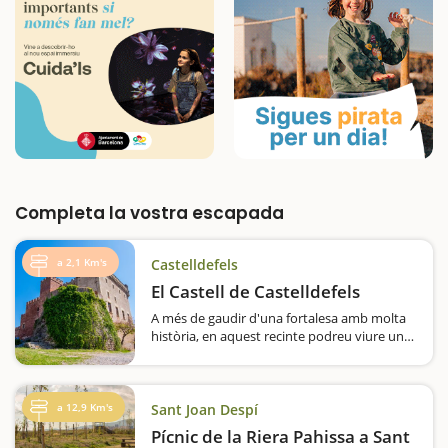
Completa la vostra escapada
a 2,1 Km's
Castelldefels
El Castell de Castelldefels
A més de gaudir d'una fortalesa amb molta
història, en aquest recinte podreu viure una
experiència immersiva i interactiva en el
món de la pirateria.Tenint en compte el nom
de la localitat, veureu que el castell és un
dels elements centrals i…
a 12,9 Km's
Sant Joan Despí
Pícnic de la Riera Pahissa a Sant