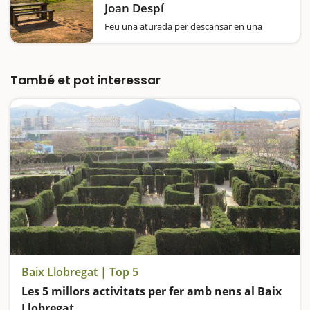
Joan Despí
Feu una aturada per descansar en una
àmplia àrea de pícnic al costat mateix del riu
Llobregat, ideal per passejar, córrer i anar en
bicicleta. Cada vegada hi ha més zones de
lleure a la riba del Llobregat, un dels…
També et pot interessar
Baix Llobregat | Top 5
Les 5 millors activitats per fer amb nens al Baix
Llobregat