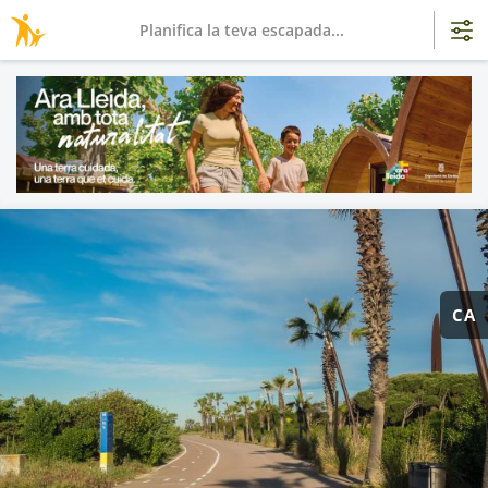
Planifica la teva escapada...
CA