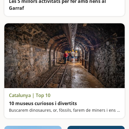
Les 5 millors activitats per fer amb nens al
Garraf
Fem un viatge en trenet a Vilanova i la Geltrú, una ruta pel sistema solar al Parc Natural del Garraf, visitem l’exposició del pallasso Charlie Rivel a Cubelles i quedem fascinants del Passeig Marítim de Sitges
Catalunya | Top 10
10 museus curiosos i divertits
Buscarem dinosaures, or, fòssils, farem de miners i ens sentirem gegants