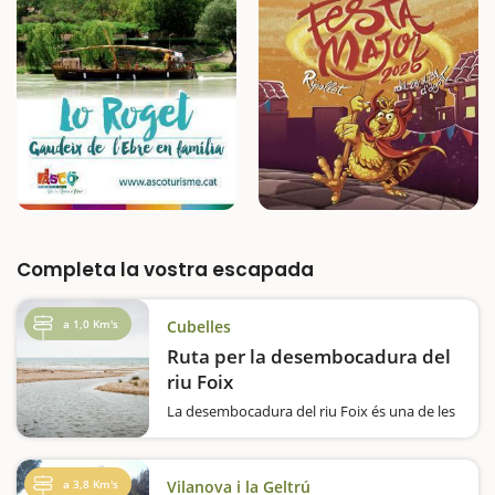
Completa la vostra escapada
a 1,0 Km's
Cubelles
Ruta per la desembocadura del
riu Foix
La desembocadura del riu Foix és una de les
zones més atractives de Cubelles i permet
passar un dia ideal en família tot passejant
enming de la natura. Si us agrada observar el
a 3,8 Km's
Vilanova i la Geltrú
comportament de les aus, aquesta escapada