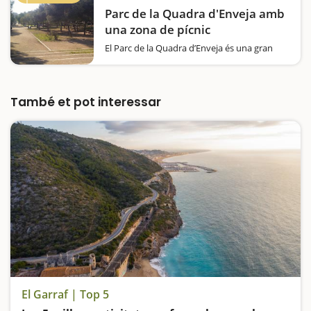
és…
Parc de la Quadra d'Enveja amb
una zona de pícnic
El Parc de la Quadra d’Enveja és una gran
zona urbana de Vilanova i la Geltrú que us
permetrà fer tot tipus d’activitats. Podeu fer
diverses passejades on veureu la Torre
d’Enveja, una torre de guaita que formava…
També et pot interessar
El Garraf | Top 5