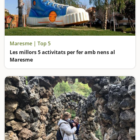
Maresme | Top 5
Les millors 5 activitats per fer amb nens al
Maresme
Donem de menjar els animals i aprenem a fer formatge en una granja, fem un camí de ronda, visitem el Castell Burriac i ens divertim als parcs amb escultures i tobogans gegants