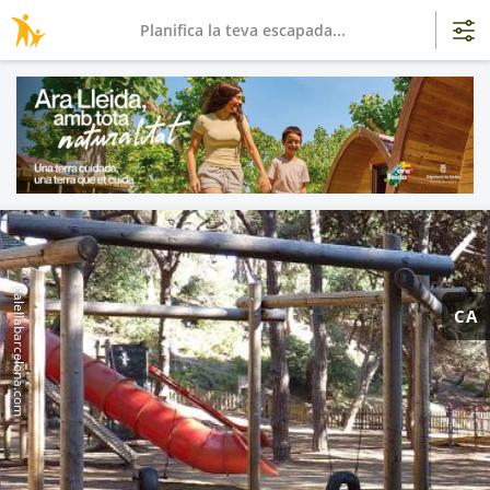
Planifica la teva escapada...
calellabarcelona.com
CA