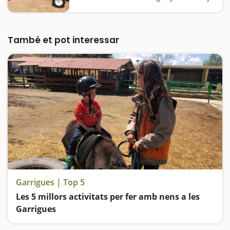
Escola La Manreana podreu passar un dia
fantàstic, en un espai concebut i pensat per
a famílies, i on el llistat de coses a fer no
s'acaba mai.Anirem…
També et pot interessar
Garrigues | Top 5
Les 5 millors activitats per fer amb nens a les
Garrigues
Visitem la granja d'animals la Manreana, descobrim el camí dels set sentits i les pintures rupestres de Cogul declarades Patrimoni de la Humanitat per la Unesco