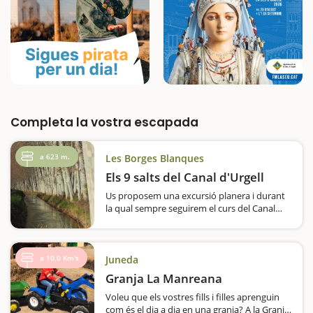
Completa la vostra escapada
a 623 m.
Les Borges Blanques
Els 9 salts del Canal d'Urgell
Us proposem una excursió planera i durant
la qual sempre seguirem el curs del Canal
d'Urgell, fins a arribar als anomenats 9 salts
d'aigua; un indret fresc i singular. La ruta es
pot fer tant des de Les Borges Blanques com
des de Juneda,…
a 10,0 Km's
Juneda
Granja La Manreana
Voleu que els vostres fills i filles aprenguin
com és el dia a dia en una granja? A la Granja