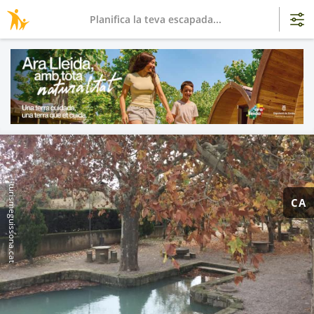
Planifica la teva escapada...
turismeguissona.cat
CA