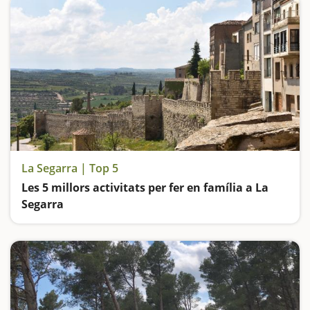
La Segarra | Top 5
Les 5 millors activitats per fer en família a La
Segarra
Ens afartem de veure castells, descobrim tresors al Museu de Guissona, passegem per una joia medieval, ens meravellem amb el patrimoni de Cervera i fem ruta per un pantà