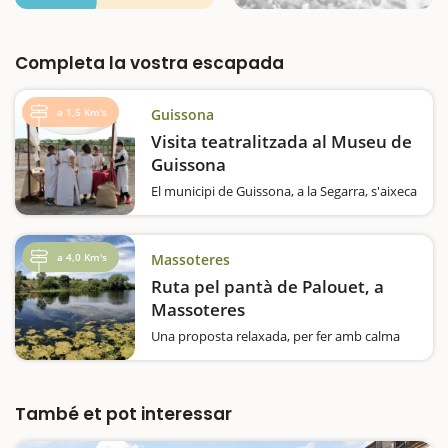
Completa la vostra escapada
a 1,5 Km's
Guissona
Visita teatralitzada al Museu de
Guissona
El municipi de Guissona, a la Segarra, s'aixeca
sobre les restes arqueològiques de l'antiga
ciutat romana de Iesso. De fet, el Museu ha
de ser considerat com un museu de
a 4,0 Km's
Massoteres
jaciment, ja que es troba en relació directa
amb el Parc…
Ruta pel pantà de Palouet, a
Massoteres
Una proposta relaxada, per fer amb calma
en un espai excel·lent per poder observar
diverses aus aquàtiques com l’ànec de coll
verd, la polla d’aigua, el cabusset, la fotja o el
bernat pescaire, entre d'altres espècies…
També et pot interessar