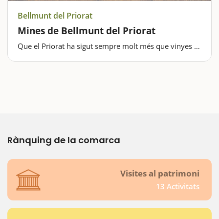
Bellmunt del Priorat
Mines de Bellmunt del Priorat
Que el Priorat ha sigut sempre molt més que vinyes i
vi ho podreu comprovar amb una visita didàctica i
amena al Museu de les Mines de Bellmunt. Situat a
l'antic complex industrial de la Mina Eugènia, és un
centre d'interpretació…
Rànquing de la comarca
Visites al patrimoni
13 Activitats