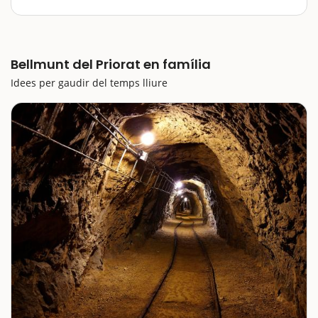
escapada amb nens al Priorat és visitar les Mines de
Bellmunt; i si l'escapada concreta és fins a aquest petit
poble, doncs encara amb més raó. Ens convertirem
en…
Bellmunt del Priorat en família
Idees per gaudir del temps lliure