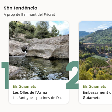
Són tendència
A prop de Bellmunt del Priorat
1
2
Els Guiamets
Els Guiamets
Les Olles de l'Asmà
Embassament d
Guiamets
Les 'antigues' piscines de Darmós i Els Guiamets