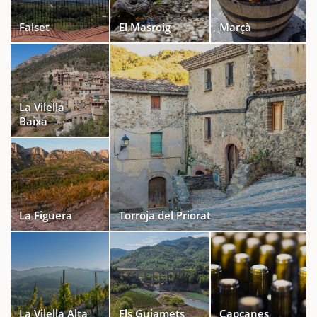
Falset
El Masroig
Marçà
La Vilella
Baixa
La Figuera
Torroja del Priorat
La Vilella Alta
Els Guiamets
Capçanes