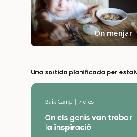
On menjar
Una sortida planificada per esta
Baix Camp | 7 dies
On els genis van trobar
la inspiració