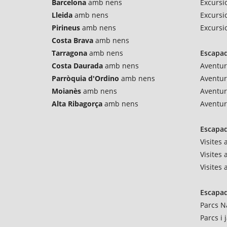
Barcelona
amb nens
Excursio
Lleida
amb nens
Excursi
Pirineus
amb nens
Excursi
Costa Brava
amb nens
Tarragona
amb nens
Escapad
Costa Daurada
amb nens
Aventur
Parròquia d'Ordino
amb nens
Aventu
Moianès
amb nens
Aventur
Alta Ribagorça
amb nens
Aventur
Escapad
Visites
Visites 
Visites
Escapad
Parcs N
Parcs i