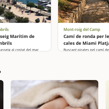
brils
Mont-roig del Camp
seig Marítim de
Camí de ronda per l
brils
cales de Miami Platj
asseig al costat del mar
p