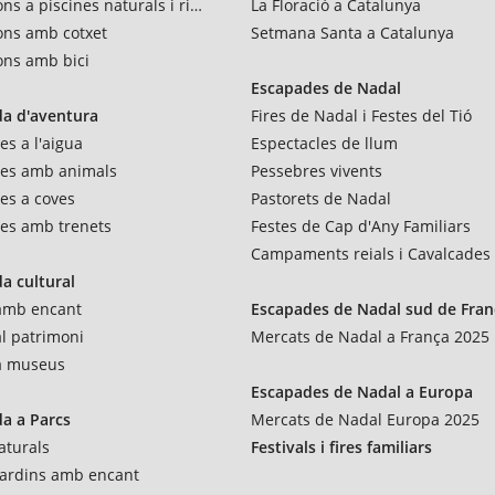
ns a piscines naturals i rius
La Floració a Catalunya
ons amb cotxet
Setmana Santa a Catalunya
ons amb bici
Escapades de Nadal
a d'aventura
Fires de Nadal i Festes del Tió
es a l'aigua
Espectacles de llum
res amb animals
Pessebres vivents
es a coves
Pastorets de Nadal
es amb trenets
Festes de Cap d'Any Familiars
Campaments reials i Cavalcades
a cultural
 amb encant
Escapades de Nadal sud de Fran
al patrimoni
Mercats de Nadal a França 2025
 a museus
Escapades de Nadal a Europa
a a Parcs
Mercats de Nadal Europa 2025
aturals
Festivals i fires familiars
 jardins amb encant