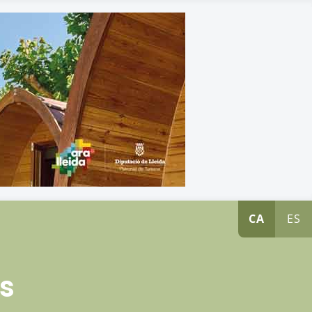
CA
ES
s