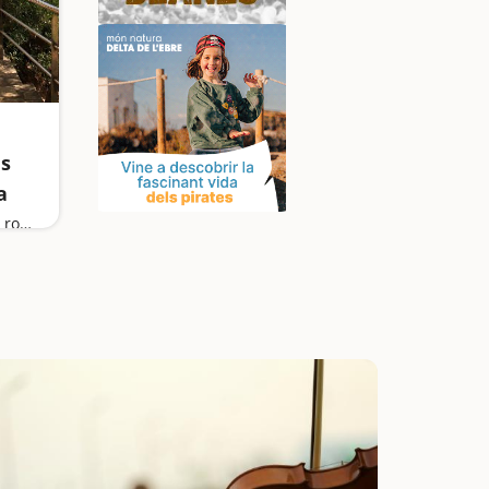
es
a
Buscant pirates pel camí de ronda