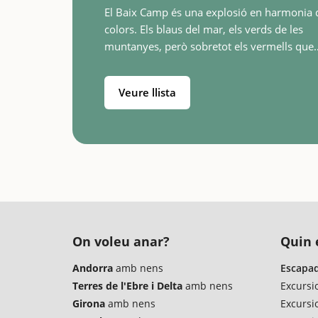
El Baix Camp és una explosió en harmonia 
colors. Els blaus del mar, els verds de les
muntanyes, però sobretot els vermells que
surten de les seves roques i que cal anar-lo
buscar sota els nostres peus. La comar
Veure llista
On voleu anar?
Quin é
Andorra
amb nens
Escapad
Terres de l'Ebre i Delta
amb nens
Excursi
Girona
amb nens
Excursi