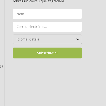
rebràs un correu que t'agradarà.
Subscriu-t'hi
ça