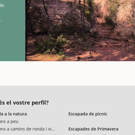
de
s a
ca del…
s el vostre perfil?
a a la natura
Escapada de pícnic
ons a peu
ons a camins de ronda i vies verdes
Escapades de Primavera