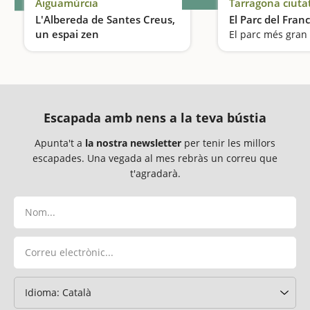
Aiguamúrcia
Tarragona ciuta
L'Albereda de Santes Creus,
El Parc del Franc
un espai zen
El parc més gran
Pícnic al peus del Monestir de Santes Creus
Escapada amb nens a la teva bústia
Apunta't a
la nostra newsletter
per tenir les millors
escapades. Una vegada al mes rebràs un correu que
t'agradarà.