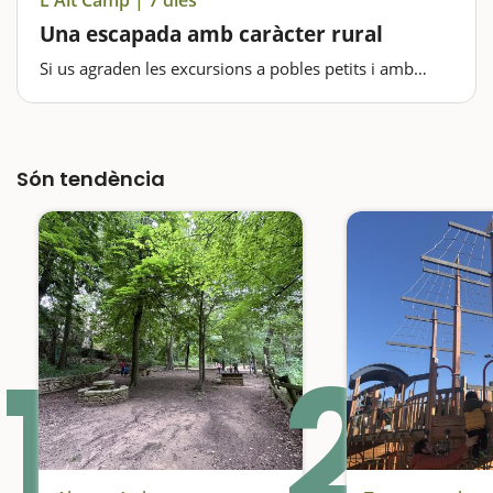
Una escapada amb caràcter rural
Si us agraden les excursions a pobles petits i amb
encant, l’aventura, els gorgs naturals i el contacte amb
la natura sense massificacions, aquesta escapada a
l’Alt Camp segur que és per vosaltres i us encaixa. Us
proposem passar-hi…
Són tendència
1
2