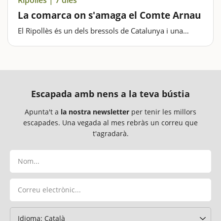
La comarca on s'amaga el Comte Arnau
El Ripollès és un dels bressols de Catalunya i una
comarca ideal per iniciar-se en les excursions i el
senderisme familiar. La muntanyosa orografia de la
comarca ofereix un espai ideal per a la pràctica de
diverses…
Escapada amb nens a la teva bústia
Apunta't a
la nostra newsletter
per tenir les millors
escapades. Una vegada al mes rebràs un correu que
t'agradarà.