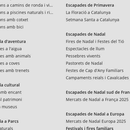
ons a camins de ronda i vies verdes
Escapades de Primavera
ns a piscines naturals i rius
La Floració a Catalunya
ons amb cotxet
Setmana Santa a Catalunya
ons amb bici
Escapades de Nadal
a d'aventura
Fires de Nadal i Festes del Tió
es a l'aigua
Espectacles de llum
res amb animals
Pessebres vivents
es a coves
Pastorets de Nadal
es amb trenets
Festes de Cap d'Any Familiars
Campaments reials i Cavalcades
a cultural
 amb encant
Escapades de Nadal sud de Fran
al patrimoni
Mercats de Nadal a França 2025
 a museus
Escapades de Nadal a Europa
a a Parcs
Mercats de Nadal Europa 2025
aturals
Festivals i fires familiars