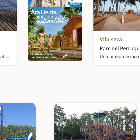
Vila-seca
Parc del Perruqu
Naveguem en família al costat de dos museus
Una pineda arran d