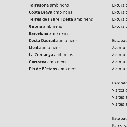
Tarragona
amb nens
Excursi
Costa Brava
amb nens
Excursio
Terres de l'Ebre i Delta
amb nens
Excursi
Girona
amb nens
Excursi
Barcelona
amb nens
Costa Daurada
amb nens
Escapad
Lleida
amb nens
Aventur
La Cerdanya
amb nens
Aventu
Garrotxa
amb nens
Aventur
Pla de l'Estany
amb nens
Aventur
Escapad
Visites
Visites 
Visites
Escapad
Parcs N