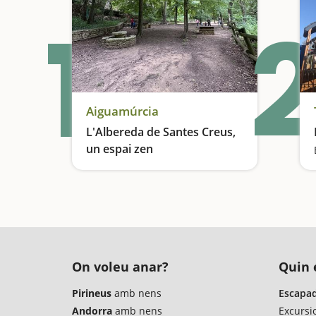
1
2
Aiguamúrcia
L'Albereda de Santes Creus,
un espai zen
Pícnic al peus del Monestir de Santes Creus
On voleu anar?
Quin é
Pirineus
amb nens
Escapad
Andorra
amb nens
Excursi