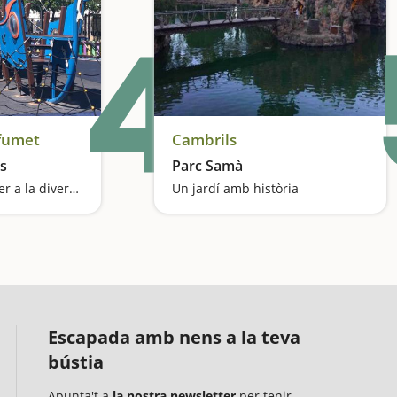
4
fumet
Cambrils
es
Parc Samà
Més de 6.000 m2 per a la diversió
Un jardí amb història
Escapada amb nens a la teva
bústia
Apunta't a
la nostra newsletter
per tenir