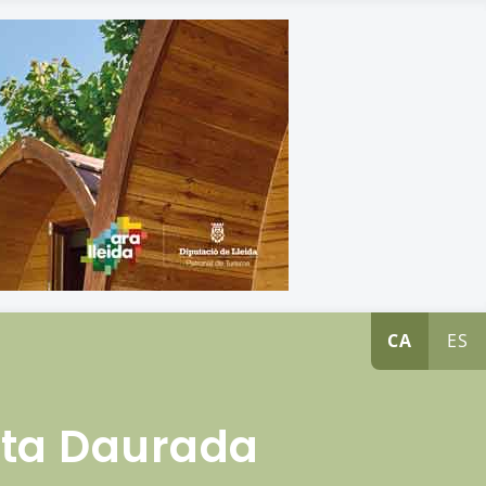
CA
ES
sta Daurada