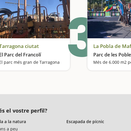
3
Tarragona ciutat
La Pobla de Ma
El Parc del Francolí
Parc de les Pobl
El parc més gran de Tarragona
s el vostre perfil?
a a la natura
Escapada de pícnic
ons a peu