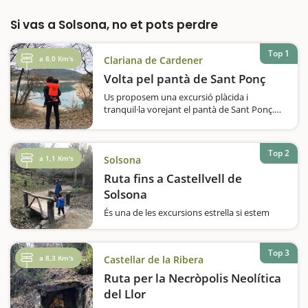
Si vas a Solsona, no et pots perdre
Top 1
a 8,0 Km's
Clariana de Cardener
Volta pel pantà de Sant Ponç
Us proposem una excursió plàcida i
tranquil·la vorejant el pantà de Sant Ponç.
Caminarem al voltant del pantà durant un
recorregut pla i sempre al costat de
l'aigua.En època de calor, l'entorn del pantà
Top 2
també és un lloc ideal per anar…
a 1,1 Km's
Solsona
Ruta fins a Castellvell de
Solsona
És una de les excursions estrella si estem
d'escapada amb nens pel Solsonès. I diem
estrella perquè és suau, perquè veurem
diferents paisatges, perquè tindrem vistes
Top 3
a 8,3 Km's
Castellar de la Ribera
privilegiades de Solsona i de la comarca,
perquè passarem per punts amb aigua,…
Ruta per la Necròpolis Neolítica
del Llor