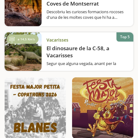
Coves de Montserrat
Descobriu les curioses formacions rocoses
d'una de les moltes coves que hi ha a
l'interior de Montserrat fent-hi un recorregut
de 800 metres. Sabíeu que Montserrat, que
és espectacular vista per fora, també té tot…
Top 5
a 14,5 Km's
Vacarisses
El dinosaure de la C-58, a
Vacarisses
Segur que alguna vegada, anant per la
carretera C-58, en direcció a Manresa,
passant pel terme de Vacarisses, a l'altura
del bar de Can Serra, a mà dreta, us ha
sorprès veure un dinosaure de formigó i heu
comentat amb la…