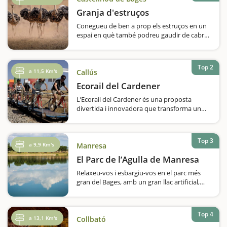
Granja d'estruços
Conegueu de ben a prop els estruços en un
espai en què també podreu gaudir de cabres
africanes, emús i un nyandú albí. A
Castellnou de Bages trobareu una granja
ben curiosa, tenint en compte els animals
Top 2
que…
a 11,5 Km's
Callús
Ecorail del Cardener
L’Ecorail del Cardener és una proposta
divertida i innovadora que transforma un
antic traçat ferroviari en una activitat ideal
per fer amb nens. Us imagineu pedalar per
vies de tren enmig de la natura? Aquesta és
Top 3
la vostra oportunitat!Actualment…
a 9,9 Km's
Manresa
El Parc de l’Agulla de Manresa
Relaxeu-vos i esbargiu-vos en el parc més
gran del Bages, amb un gran llac artificial,
zones amb jocs infantils i recorreguts per fer
en bicicleta i a peu.Sabíeu que a Manresa hi
ha un gran llac artificial de 64.000 metres
Top 4
quadrats i que, al seu voltant,…
a 13,1 Km's
Collbató