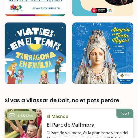
Si vas a Vilassar de Dalt, no et pots perdre
Top 1
a 4,5 Km's
El Masnou
El Parc de Vallmora
El Parc de Vallmora, és la gran zona verda del