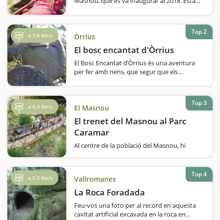
Masnou, que es va inaugurar al 2018. Està
distribuït en 4 grans zones: el bosc del parc;
un espai per esdeveniments amb una
graderia; una zona esportiva amb una àrea
Top 2
de jocs infantils…
a 7,8 Km's
Òrrius
El bosc encantat d'Òrrius
El Bosc Encantat d’Òrrius és una aventura
per fer amb nens, que segur que els
encantarà. Un recorregut per descobrir un
conjunt de pedres tallades, que tenen
formes que es poden reconèixer. Val a dir
Top 3
que l’excursió…
a 4,3 Km's
El Masnou
El trenet del Masnou al Parc
Caramar
Al centre de la població del Masnou, hi
trobem el Parc de Caramar, un parc temàtic
lúdic amb una gran varietat d’arbres i
plantes de diversos indrets, per donar a
Top 4
a 5,5 Km's
Vallromanes
conèixer i entendre una mica més la natura.
Hi…
La Roca Foradada
Feu-vos una foto per al record en aquesta
cavitat artificial excavada en la roca en