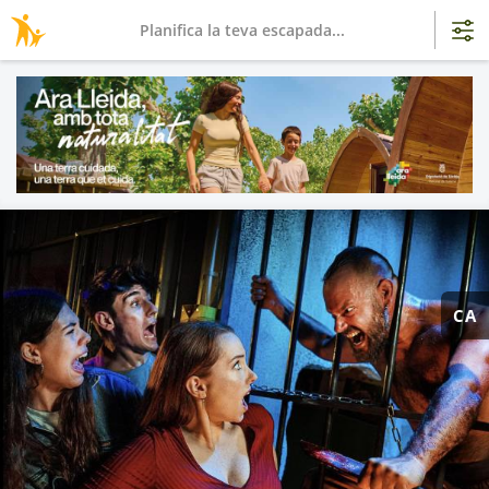
Planifica la teva escapada...
CA