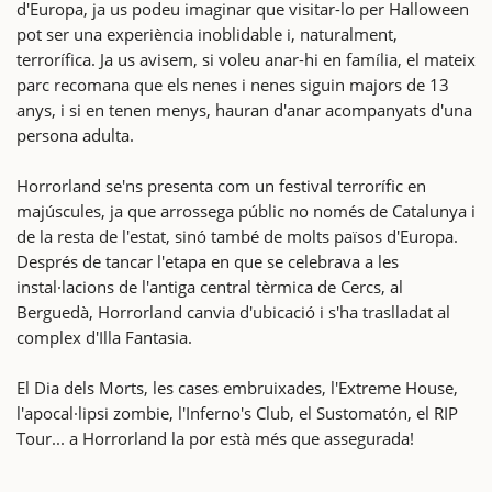
d'Europa, ja us podeu imaginar que visitar-lo per Halloween
pot ser una experiència inoblidable i, naturalment,
terrorífica. Ja us avisem, si voleu anar-hi en família, el mateix
parc recomana que els nenes i nenes siguin majors de 13
anys, i si en tenen menys, hauran d'anar acompanyats d'una
persona adulta.
Horrorland se'ns presenta com un festival terrorífic en
majúscules, ja que arrossega públic no només de Catalunya i
de la resta de l'estat, sinó també de molts països d'Europa.
Després de tancar l'etapa en que se celebrava a les
instal·lacions de l'antiga central tèrmica de Cercs, al
Berguedà, Horrorland canvia d'ubicació i s'ha traslladat al
complex d'Illa Fantasia.
El Dia dels Morts, les cases embruixades, l'Extreme House,
l'apocal·lipsi zombie, l'Inferno's Club, el Sustomatón, el RIP
Tour... a Horrorland la por està més que assegurada!