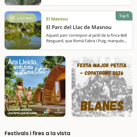
l'època neolítica. En una zona amb moltes
pedres megalítiques, us en sorprendrà
especialment una. Es tracta de la Roca
Top 5
Foradada de Vallromanes,…
a 5,7 Km's
El Masnou
El Parc del Llac de Masnou
Aquest parc correspon al jardí de la finca Bell
Resguard, que Romà Fabra i Puig, marquès
del Masnou, va ordenar construir a principis
del segle XX com a espai d’esbarjo de la seva
residència d’estiu. És…
Festivals i fires a la vista