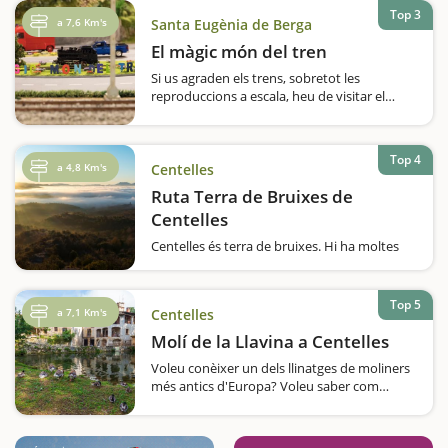
les coneix com el Palau de la Fauna
Top 3
Quaternària, ja us podeu fer una…
a 7,6 Km's
Santa Eugènia de Berga
El màgic món del tren
Si us agraden els trens, sobretot les
reproduccions a escala, heu de visitar el
Màgic Món del Tren, a Santa Eugènia de
Berga. Està situat en un edifici de tres
plantes dedicat al col·leccionisme i al
Top 4
modelisme d'aquest…
a 4,8 Km's
Centelles
Ruta Terra de Bruixes de
Centelles
Centelles és terra de bruixes. Hi ha moltes
llegendes, històries, frases fetes i topònims
en aquesta localitat que fan referència a
aquesta figura popular. Una bona manera
Top 5
a 7,1 Km's
Centelles
de conèixer la petjada que hi ha deixat és…
Molí de la Llavina a Centelles
Voleu conèixer un dels llinatges de moliners
més antics d'Europa? Voleu saber com
funciona un molí fariner tradicional i visitar
una masia amb tots els ets i uts? Si és així, el
vostre lloc és el Molí…