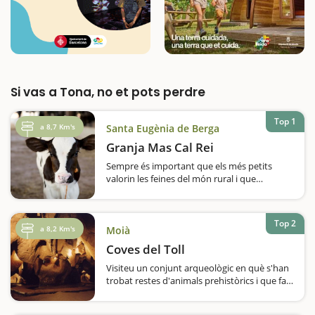
Si vas a Tona, no et pots perdre
Top 1
a 8,7 Km's
Santa Eugènia de Berga
Granja Mas Cal Rei
Sempre és important que els més petits
valorin les feines del món rural i que
sàpiguen d'on venen els aliments que
prenem cada dia. És per això que una
interessant visita en família és la que…
Top 2
a 8,2 Km's
Moià
Coves del Toll
Visiteu un conjunt arqueològic en què s'han
trobat restes d'animals prehistòrics i que fa
6.000 anys ja era habitat de manera
estable.Si us diem que a les coves del Toll se