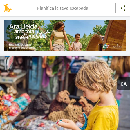
Planifica la teva escapada...
CA