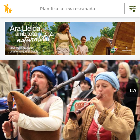
Planifica la teva escapada...
CA