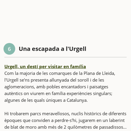
Una escapada a l'Urgell
6
Urgell, un destí per visitar en família
Com la majoria de les comarques de la Plana de Lleida,
l'Urgell se'ns presenta allunyada del soroll i de les
aglomeracions, amb pobles encantadors i paisatges
autèntics on viurem en família experiències singulars;
algunes de les quals úniques a Catalunya.
Hi trobarem parcs meravellosos, nuclis històrics de diferents
èpoques que conviden a perdre-s'hi, jugarem en un laberint
de blat de moro amb més de 2 quilòmetres de passadissos...