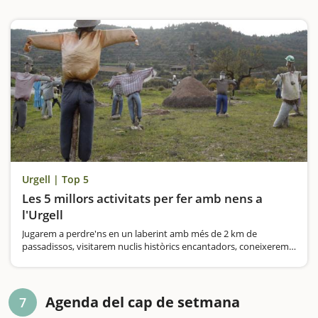
Urgell | Top 5
Les 5 millors activitats per fer amb nens a
l'Urgell
Jugarem a perdre'ns en un laberint amb més de 2 km de
passadissos, visitarem nuclis històrics encantadors, coneixerem
els estima-ocells i coneixerem el pulmó verd de Tàrrega
Agenda del cap de setmana
7