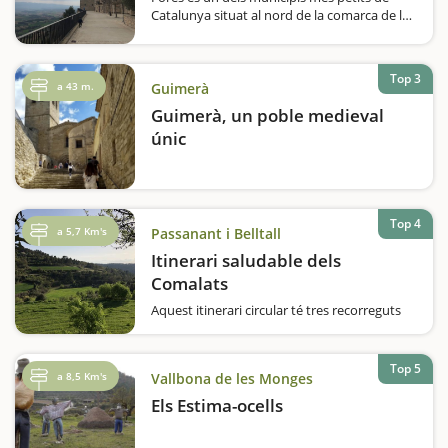
Catalunya situat al nord de la comarca de la
Conca de Barberà. El trobem dalt d’un
turonet i arribar-hi amb cotxe ja és tota una
aventura i un autèntic festival…
Top 3
a 43 m.
Guimerà
Guimerà, un poble medieval
únic
Top 4
a 5,7 Km's
Passanant i Belltall
Itinerari saludable dels
Comalats
Aquest itinerari circular té tres recorreguts
senyalitzats en diferents colors segons la
distància (groc 2 km, vermell 4 km i blau 6
km). Nosaltres us proposem el mitjà, que és
Top 5
a 8,5 Km's
Vallbona de les Monges
vermell i de 4 km. Uneixen diferents punts…
Els Estima-ocells