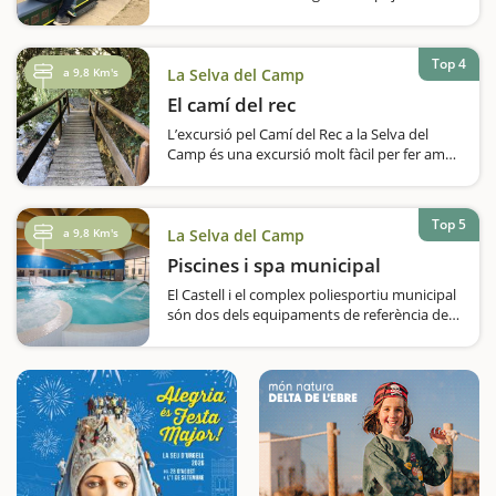
tren i veient els ferroviaris, els guarda-
agulles, el cap d'estació.... El trajecte és de
500 metres i fins i tot passem per sota d'un
Top 4
túnel. A…
a 9,8 Km's
La Selva del Camp
El camí del rec
L’excursió pel Camí del Rec a la Selva del
Camp és una excursió molt fàcil per fer amb
nens. Si són molt petits i encara no caminen,
també es pot fer amb motxilla. Comença
l'aventuraDurant…
Top 5
a 9,8 Km's
La Selva del Camp
Piscines i spa municipal
El Castell i el complex poliesportiu municipal
són dos dels equipaments de referència de
la Selva del Camp i un espai ideal per anar-hi
amb nens i passar una estona relaxada i
divertida. El primer és un autèntic pol
cultural…