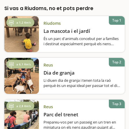
Si vas a Riudoms, no et pots perdre
Top 1
a 1,2 Km's
Riudoms
La mascota i el jardí
És un parc d'animals concebut per a famílies
i destinat especialment perquè els nens
estableixin contacte amb totes les bèsties
que hi trobaran, algunes de les quals força
exòtiquesL'espai està dissenyat perquè les
Top 2
famílies facin un recorregut…
a 6,1 Km's
Reus
Dia de granja
Li diuen dia de granja i tenen tota la raó
perquè ès un espai ideal per passar tot el dia
en família i amics. Nosaltres vam gaudir
d’aquesta experiència i vam disfrutar de tot
el que ofereixen: una ruta per la granja
Top 3
d’animals durant la qual…
a 2,8 Km's
Reus
Parc del trenet
Prepareu-vos per un passeig en un tren en
miniatura on els nens gaudiran pujant al