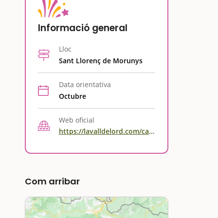
Informació general
i
Lloc
Sant Llorenç de Morunys
Data orientativa
Octubre
Web oficial
https://lavalldelord.com/ca/esdeveniments/fira-dous-deuga-i-mercat-del-pages/
Com arribar