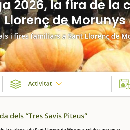
ga 2026, la fira de la
Llorenç de Morunys
als i fires familiars a Sant Llorenç de 
Activitat
da dels “Tres Savis Piteus”
 de la carbassa de Sant Llorenç de Morunys celebra una nova