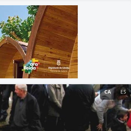
CA
ES