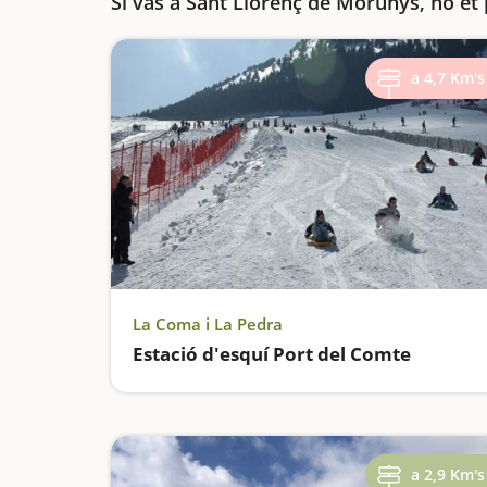
Si vas a Sant Llorenç de Morunys, no et
a 4,7 Km's
La Coma i La Pedra
Estació d'esquí Port del Comte
a 2,9 Km's