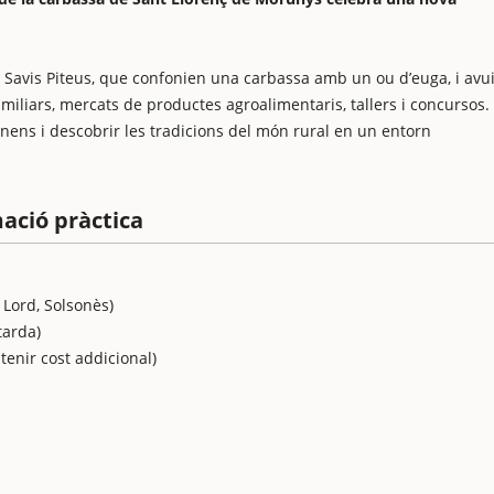
es Savis Piteus, que confonien una carbassa amb un ou d’euga, i avu
familiars, mercats de productes agroalimentaris, tallers i concursos.
ens i descobrir les tradicions del món rural en un entorn
mació pràctica
 Lord, Solsonès)
tarda)
tenir cost addicional)