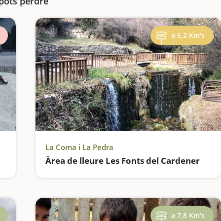
 pots perdre
a 5,2 Km's
La Coma i La Pedra
Àrea de lleure Les Fonts del Cardener
a 7,8 Km's