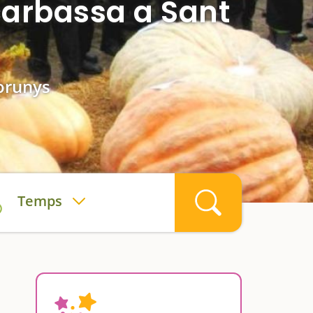
 carbassa a Sant
Morunys
Temps