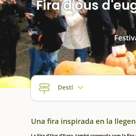
Fira d'ous d'eu
Festiv
Destí
Una fira inspirada en la llegen
La Fira d’Ous d’Euga, també coneguda com la fira