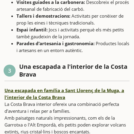
Visites guiades a la carbonera:
Descobreix el procés
artesanal de fabricació del carbó.
Tallers i demostracions:
Activitats per conèixer de
prop les eines i tècniques tradicionals.
Espai infantil:
Jocs i activitats perquè els més petits
també gaudeixin de la jornada.
Parades d’artesania i gastronomia:
Productes locals
i artesans en un entorn autèntic.
Una escapada a l'interior de la Costa
3
Brava
Una escapada en família a Sant Llorenç de la Muga, a
l'interior de la Costa Brava
La Costa Brava interior ofereix una combinació perfecta
d'aventura i relax per a famílies.
Amb paisatges naturals impressionants, com els de la
Garrotxa o l'Alt Empordà, els petits poden explorar volcans
extints, rius cristal·lins i boscos encantats.