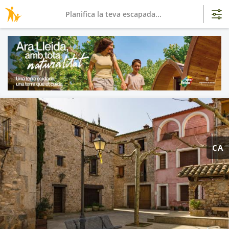
Planifica la teva escapada...
CA