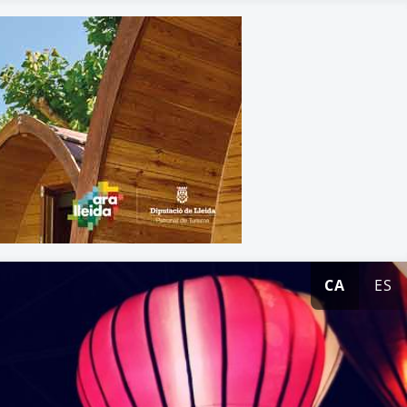
CA
ES