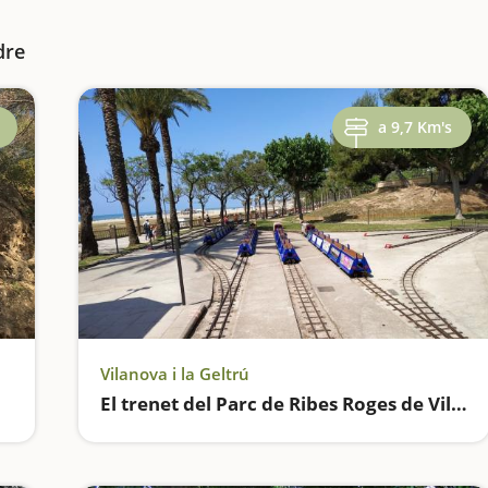
dre
a 9,7 Km's
Vilanova i la Geltrú
El trenet del Parc de Ribes Roges de Vilanova i la Geltrú