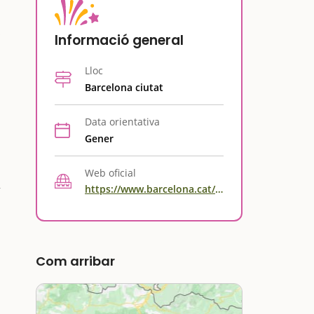
s
Informació general
Lloc
Barcelona ciutat
Data orientativa
Gener
Web oficial
https://www.barcelona.cat/nadal/ca/activitats/detall/taller-fanalets-per-la-nit-de-reis_99400717874.html
Com arribar