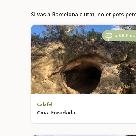
Si vas a Barcelona ciutat, no et pots per
a 5,5 Km's
Calafell
Cova Foradada