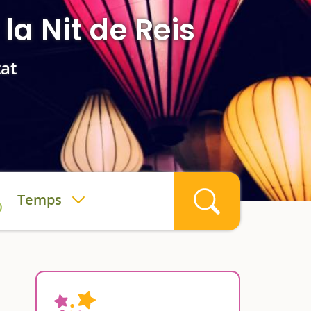
la Nit de Reis
tat
Temps