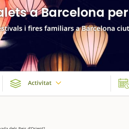
alets a Barcelona per 
stivals i fires familiars a Barcelona ciu
Activitat
bada dels Reis d’Orient?