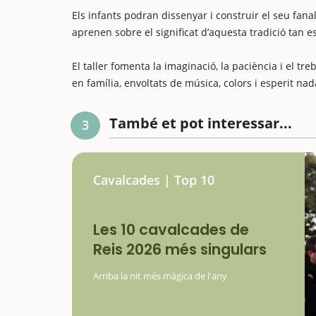
Els infants podran dissenyar i construir el seu fanal
aprenen sobre el significat d’aquesta tradició tan 
El taller fomenta la imaginació, la paciència i el t
en família, envoltats de música, colors i esperit nad
També et pot interessar...
3
Cavalcades | Top 10
Les 10 cavalcades de
Reis 2026 més singulars
Arriba la nit més màgica de l'any