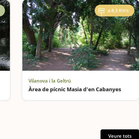
a 8,3 Km's
Vilanova i la Geltrú
Àrea de pícnic Masia d'en Cabanyes
Veure tots