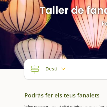
Taller de fan
Fe
Destí
Podràs fer els teus fanalets
Voleu preparar una activitat màgica abans de l’arri