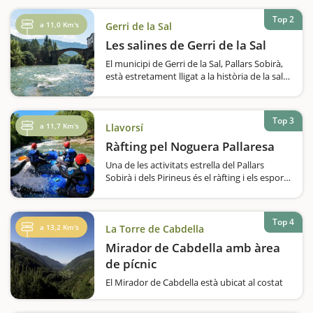
cotxet dins d'un parc natural. L'itinerari per
Sant Joan de l'Erm és una de les entrades
Top 2
a 11,0 Km's
Gerri de la Sal
al Parc Natural de l'Alt Pirineu,…
Les salines de Gerri de la Sal
El municipi de Gerri de la Sal, Pallars Sobirà,
està estretament lligat a la història de la sal i
els seus salins. Aquests han sigut el motor
econòmic del poble durant molts anys. La
visita que us proposem a…
Top 3
a 11,7 Km's
Llavorsí
Ràfting pel Noguera Pallaresa
Una de les activitats estrella del Pallars
Sobirà i dels Pirineus és el ràfting i els esports
d'aventura, tota una experiència intensa per
viure en família. Hi ha moltes rutes, algunes
amb un descens…
Top 4
a 13,2 Km's
La Torre de Cabdella
Mirador de Cabdella amb àrea
de pícnic
El Mirador de Cabdella està ubicat al costat
de la carretera, per tant, per arribar fins a
aquest mirador no cal caminar gaire.