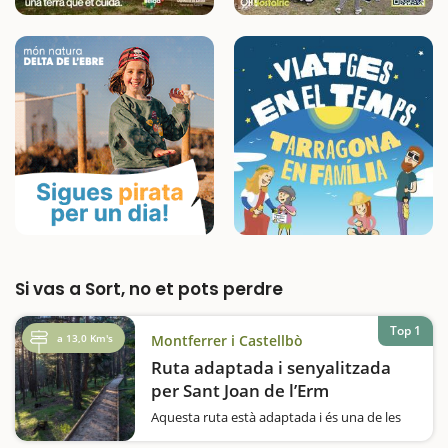
Si vas a Sort, no et pots perdre
Top 1
a 13,0 Km's
Montferrer i Castellbò
Ruta adaptada i senyalitzada
per Sant Joan de l’Erm
Aquesta ruta està adaptada i és una de les
poques que es pot fer amb cadira de rodes o