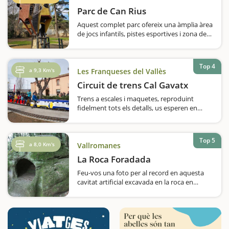
Parc de Can Rius
Aquest complet parc ofereix una àmplia àrea
de jocs infantils, pistes esportives i zona de
pícnic amb barbacoes. Si voleu passar una
bona estona ben entretinguts, aneu al Parc
de Can Rius, a Caldes de Montbui. Al costat
Top 4
de la riera,…
a 9,3 Km's
Les Franqueses del Vallès
Circuit de trens Cal Gavatx
Trens a escales i maquetes, reproduint
fidelment tots els detalls, us esperen en
aquest gran muntatge ferroviari enmig d'un
parc. Si us agrada el món dels trens, el
Centre d'Estudis Ferroviaris Via Oberta, una
Top 5
entitat sense ànim…
a 8,0 Km's
Vallromanes
La Roca Foradada
Feu-vos una foto per al record en aquesta
cavitat artificial excavada en la roca en
l'època neolítica. En una zona amb moltes
pedres megalítiques, us en sorprendrà
especialment una. Es tracta de la Roca
Foradada de Vallromanes,…