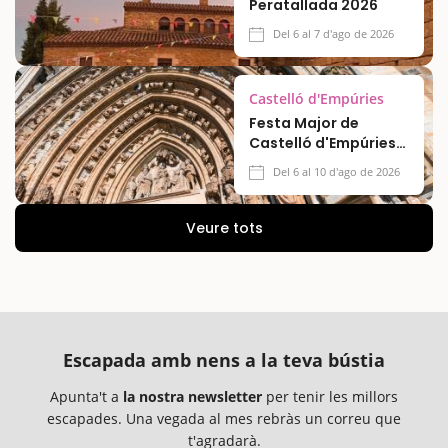
Peratallada 2026
Del 6 al 7 d'ago de 2026
Castelló d'Empúries
Festa Major de
Castelló d'Empúries
2026
Del 6 al 10 d'ago de 2026
Veure tots
Escapada amb nens a la teva bústia
Apunta't a
la nostra newsletter
per tenir les millors
escapades. Una vegada al mes rebràs un correu que
t'agradarà.