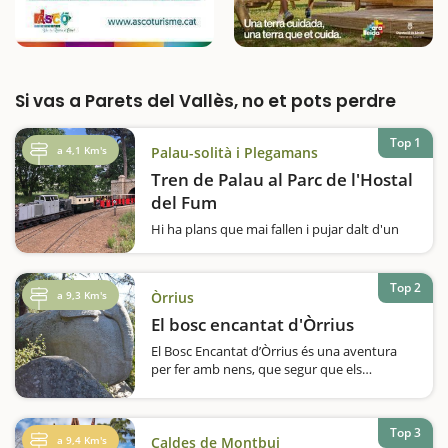
Si vas a Parets del Vallès, no et pots perdre
Top 1
a 4,1 Km's
Palau-solità i Plegamans
Tren de Palau al Parc de l'Hostal
del Fum
Hi ha plans que mai fallen i pujar dalt d'un
trenet n'és un. Al Parc de l'Hostal del Fum hi
trobareu el Tren de Palau, on l'Associació
Cultural d'Amics del Ferrocarril de Palau-
Top 2
a 9,3 Km's
Òrrius
Solità i Plegamans ha recreat de…
El bosc encantat d'Òrrius
El Bosc Encantat d’Òrrius és una aventura
per fer amb nens, que segur que els
encantarà. Un recorregut per descobrir un
conjunt de pedres tallades, que tenen
formes que es poden reconèixer. Val a dir
Top 3
que l’excursió…
a 9,4 Km's
Caldes de Montbui