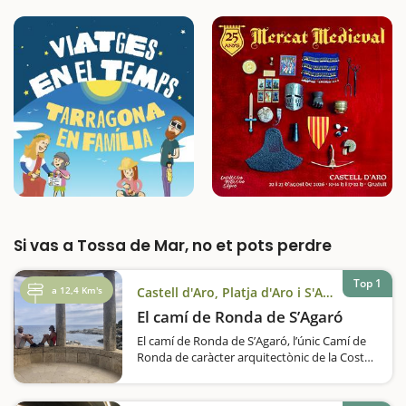
Si vas a Tossa de Mar, no et pots perdre
Top 1
a 12,4 Km's
Castell d'Aro, Platja d'Aro i S'Agaró
El camí de Ronda de S’Agaró
El camí de Ronda de S’Agaró, l’únic Camí de
Ronda de caràcter arquitectònic de la Costa
Brava, declarat Bé Cultural d’Interès
Nacional per la seva història,…