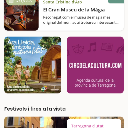
a 11,9 Km's
Santa Cristina d'Aro
El Gran Museu de la Màgia
Reconegut com el museu de màgia més
original del món, aquí trobareu interessants i
curiosos objectes relacionats amb aquest
àmbit. Us agrada la màgia? Us al·lucinen els
trucs més increïbles?…
Festivals i fires a la vista
Tarragona ciutat