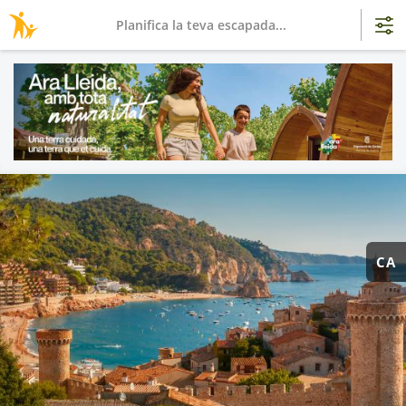
Planifica la teva escapada...
CA