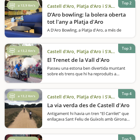
Top 2
a 13,9 Km's
Castell d'Aro, Platja d'Aro i S'Agaró
D’Aro bowling: la bolera oberta
tot l'any a Platja d'Aro
A D'Aro Bowling, a Platja d'Aro, a més de
jugar a bitlles, també hi ha una zona de joc i
una zona recreativa. Disposen de boles per a
nens i poden adaptar la pista. S'hi poden
Top 3
a 13,2 Km's
Castell d'Aro, Platja d'Aro i S'Agaró
celebrar aniversaris i esdeveniments
empresarials.Al Centre Comercial…
El Trenet de la Vall d'Aro
Passeu una estona ben divertida muntant
sobre els trens que hi ha reproduïts a
l'antiga estació de Castell d'Aro. Us agrada el
món dels ferrocarrils? Voleu muntar sobre
un trenet a escala que reprodueix les
Top 4
antigues màquines…
a 13,2 Km's
Castell d'Aro, Platja d'Aro i S'Agaró
La via verda des de Castell d'Aro
Antigament hi havia un tren “El Carrilet” que
enllaçava Sant Feliu de Guíxols amb Girona,
actualment aquesta ruta s’ha reconvertit en
la via verda, una ruta per fer en bicicleta o a
peu, un camí fàcil adequat…
Top 5