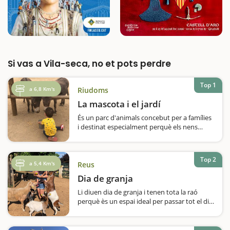
Si vas a Vila-seca, no et pots perdre
Top 1
a 6,8 Km's
Riudoms
La mascota i el jardí
És un parc d'animals concebut per a famílies
i destinat especialment perquè els nens
estableixin contacte amb totes les bèsties
que hi trobaran, algunes de les quals força
exòtiquesL'espai està dissenyat perquè les
Top 2
famílies facin un recorregut…
a 5,4 Km's
Reus
Dia de granja
Li diuen dia de granja i tenen tota la raó
perquè ès un espai ideal per passar tot el dia
en família i amics. Nosaltres vam gaudir
d’aquesta experiència i vam disfrutar de tot
el que ofereixen: una ruta per la granja