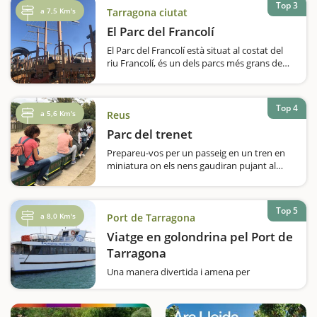
Top 3
d’animals durant la qual…
a 7,5 Km's
Tarragona ciutat
El Parc del Francolí
El Parc del Francolí està situat al costat del
riu Francolí, és un dels parcs més grans de
Tarragona i el que ofereix més serveis, per
tant, una parada gairebé obligada per gaudir
del temps lliure sense gens de pressa. Agafeu
Top 4
aire i gaudiu d'aquest…
a 5,6 Km's
Reus
Parc del trenet
Prepareu-vos per un passeig en un tren en
miniatura on els nens gaudiran pujant al
tren i veient els ferroviaris, els guarda-
agulles, el cap d'estació.... El trajecte és de
500 metres i fins i tot passem per sota d'un
Top 5
túnel. A…
a 8,0 Km's
Port de Tarragona
Viatge en golondrina pel Port de
Tarragona
Una manera divertida i amena per
redescobrir la ciutat de Tarragona des del
mar perquè pujar en un vaixell sempre
acostuma a ser divertit i als nens els