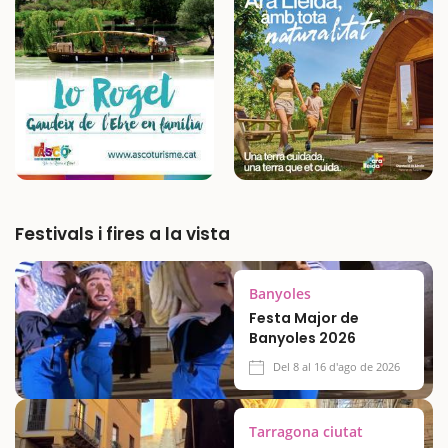
agradarà. L’excursió marítima comença amb
la rebuda, per…
Festivals i fires a la vista
Banyoles
Festa Major de
Banyoles 2026
Del 8 al 16 d'ago de 2026
Tarragona ciutat