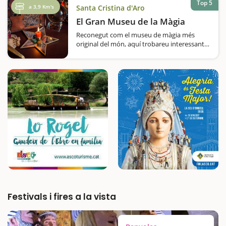
Top 5
a 3,9 Km's
Santa Cristina d'Aro
El Gran Museu de la Màgia
Reconegut com el museu de màgia més
original del món, aquí trobareu interessants i
curiosos objectes relacionats amb aquest
àmbit. Us agrada la màgia? Us al·lucinen els
trucs més increïbles?…
Festivals i fires a la vista