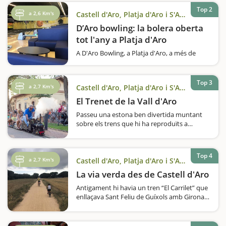
Top 2
a 2,6 Km's
Castell d'Aro, Platja d'Aro i S'Agaró
D’Aro bowling: la bolera oberta
tot l'any a Platja d'Aro
A D'Aro Bowling, a Platja d'Aro, a més de
jugar a bitlles, també hi ha una zona de joc i
una zona recreativa. Disposen de boles per a
nens i poden adaptar la pista. S'hi poden
Top 3
a 2,7 Km's
Castell d'Aro, Platja d'Aro i S'Agaró
celebrar aniversaris i esdeveniments
empresarials.Al Centre Comercial…
El Trenet de la Vall d'Aro
Passeu una estona ben divertida muntant
sobre els trens que hi ha reproduïts a
l'antiga estació de Castell d'Aro. Us agrada el
món dels ferrocarrils? Voleu muntar sobre
un trenet a escala que reprodueix les
Top 4
antigues màquines…
a 2,7 Km's
Castell d'Aro, Platja d'Aro i S'Agaró
La via verda des de Castell d'Aro
Antigament hi havia un tren “El Carrilet” que
enllaçava Sant Feliu de Guíxols amb Girona,
actualment aquesta ruta s’ha reconvertit en
la via verda, una ruta per fer en bicicleta o a
peu, un camí fàcil adequat…