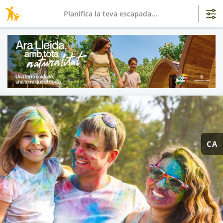
Planifica la teva escapada...
CA