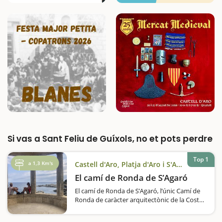
Si vas a Sant Feliu de Guíxols, no et pots perdre
Top 1
a 1,3 Km's
Castell d'Aro, Platja d'Aro i S'Agaró
El camí de Ronda de S’Agaró
El camí de Ronda de S’Agaró, l’únic Camí de
Ronda de caràcter arquitectònic de la Costa
Brava, declarat Bé Cultural d’Interès
Nacional per la seva història,…