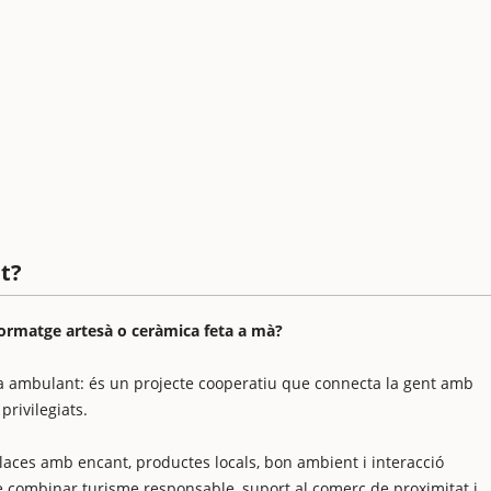
t?
ormatge artesà o ceràmica feta a mà?
ra ambulant: és un projecte cooperatiu que connecta la gent amb
privilegiats.
places amb encant, productes locals, bon ambient i interacció
e combinar turisme responsable, suport al comerç de proximitat i