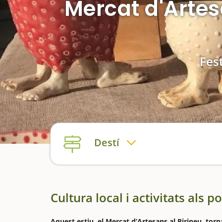
Mercat d'Artes
Fest
Destí
Cultura local i activitats als p
Aquest estiu, el Mercat d’Artesans al Pirineu torna