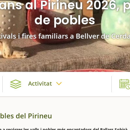
ans al Pirineu 2026, 
de pobles
ivals i fires familiars a Bellver de Cer
Activitat
obles del Pirineu
 a recórrer les valls i pobles més encantadors del Pallars Sobirà,