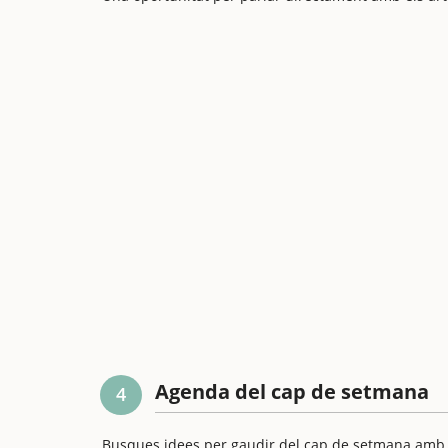
Agenda del cap de setmana
4
Busques idees per gaudir del cap de setmana amb els