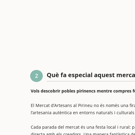
Què fa especial aquest merca
2
Vols descobrir pobles pirinencs mentre compres f
El Mercat d’Artesans al Pirineu no és només una fi
l’artesania autèntica en entorns naturals i culturals 
Cada parada del mercat és una festa local i rural: 
directa amb els creadors. Una manera fantàstica d