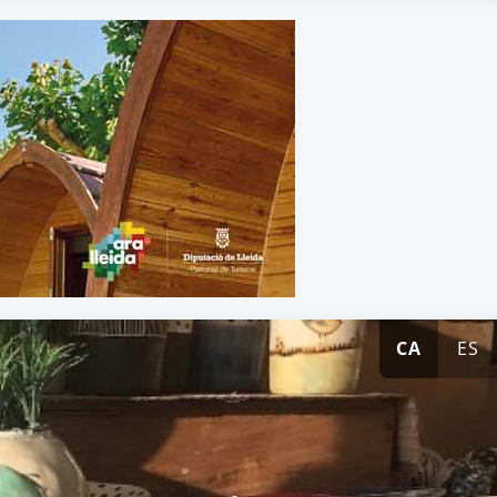
CA
ES