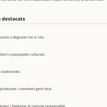
us destacats
ctes o degustar-los in situ.
iliars o passejades culturals.
 tradicionals.
 productes i coneixent gent local.
tesans i fomentar el consum responsable.