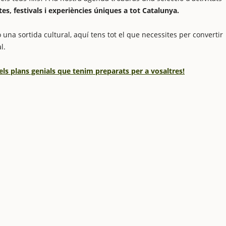
stes, festivals i experiències úniques a tot Catalunya.
 una sortida cultural, aquí tens tot el que necessites per convertir
l.
els plans genials que tenim preparats per a vosaltres!