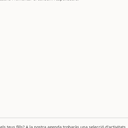
 teus fills? A la nostra agenda trobaràs una selecció d'activitats