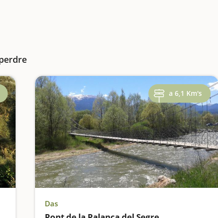
 perdre
a 6,1 Km's
Das
Pont de la Palanca del Segre